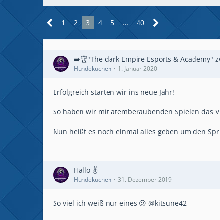
1
2
3
4
5
…
40
➡️🏆"The dark Empire Esports & Academy" z
Hundekuchen
1. Januar 2020
Erfolgreich starten wir ins neue Jahr!
So haben wir mit atemberaubenden Spielen das Vie
Nun heißt es noch einmal alles geben um den Spru
Hallo ✌
Hundekuchen
31. Dezember 2019
So viel ich weiß nur eines 😕 @kitsune42