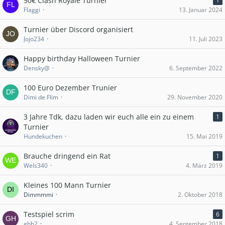
50€ Clash Royale Turnier
1
Flaggi
13. Januar 2024
Turnier über Discord organisiert
Jojo234
11. Juli 2023
Happy birthday Halloween Turnier
Densky@
6. September 2022
100 Euro Dezember Trunier
Dimi de Flim
29. November 2020
3 Jahre Tdk, dazu laden wir euch alle ein zu einem
1
Turnier
Hundekuchen
15. Mai 2019
Brauche dringend ein Rat
1
Wels340
4. März 2019
Kleines 100 Mann Turnier
Dimmmmi
2. Oktober 2018
Testspiel scrim
6
ghh2
4. September 2018