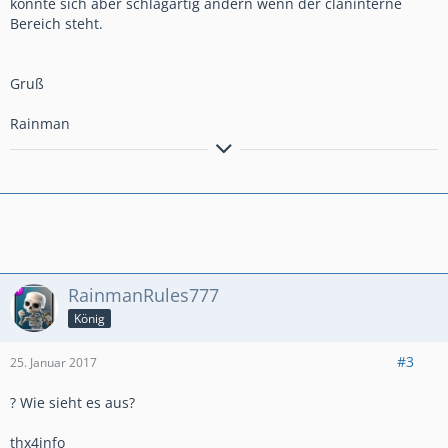
könnte sich aber schlagartig ändern wenn der claninterne
Bereich steht.
Gruß
Rainman
Rainman
es grüßt der
RainmanRules777
König
#3
25. Januar 2017
? Wie sieht es aus?
thx4info