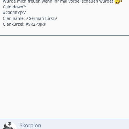
Würde mich freuen wenn ihr mal vorbei schauen würdet
Calmdown™️
#200RRYJYV
Clan name: ⚡️GermanTurkz⚡️
Clankürzel: #9R2P0JRP
Skorpion