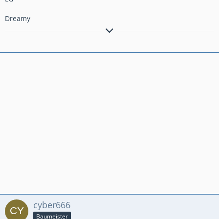
Dreamy
Götterorden #2CPJ8909
| One Team - One Dream | Wir suchen
loyale und ambitionierte Mitglieder!
->
Götterorden
<-
cyber666
Baumeister