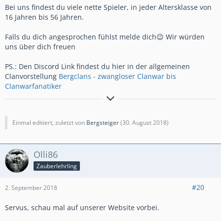
Bei uns findest du viele nette Spieler, in jeder Altersklasse von
16 Jahren bis 56 Jahren.
Falls du dich angesprochen fühlst melde dich😉 Wir würden
uns über dich freuen
PS.: Den Discord Link findest du hier in der allgemeinen
Clanvorstellung
Bergclans - zwangloser Clanwar bis
Clanwarfanatiker
Signatur Hally:
Urgestein der grenzüberschreitenden
Einmal editiert, zuletzt von
Bergsteiger
(
30. August 2018
)
🏔️ Bergclan Familie
🏔️ 🇩🇪🇦🇹🇨🇭
Vize der
🏔️ Bergspitze 🏔️
6.000+ CK-🏆
Olli86
Co-Organisator unseres mtl.
Zauberlehrling
⚔️🛡️🏹
Turniers
mit 50+ Clans.
#20
2. September 2018
Kontakt: immer gern👍
hier per PN
Servus, schau mal auf unserer Website vorbei.
https://discord.gg/cpX2Kqu
https://discord.me/bergclans