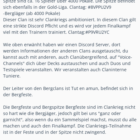
Spitze sind ca. 16 Spieler über 4000 Pokale. Die Spitze befindet
sich ebenfalls in der Gold-Liga. Clantag: #8VPPU2V9
-Bergläger (ab 4000 Pokale)
Dieser Clan ist sehr Clankriegs ambitioniert. In diesem Clan gilt
eine strikte Discord Pflicht und es wird vor jedem Finalkampf
viel mit den Trainern trainiert. Clantag:#P9VRU2YC
Wie oben erwänht haben wir einen Discord Server, dort
werden Informationen der anderen Clans ausgetauscht, du
kannst auch mit anderen, auch Clanübergreifend, auf "Voice-
Channels" dich über Decks austauschen und auch Duos und
Testspiele veranstalten. Wir veranstalten auch Claninterne
Tuniere.
Der Leiter von den Bergclans ist Tut en amun, befindet sich in
der Bergfeste.
Die Bergfeste und Bergspitze Bergfeste sind im Clankrieg nicht
so hart wie die Bergjäger, jedoch gilt bei uns "ganz oder
garnicht", also wenn du ein Sammelspiel machst, musst du alle
machen und auch den Finalkampf. Die Clankriegs-Teilnahme
ist in der Feste und in der Spitze nicht zwingend.