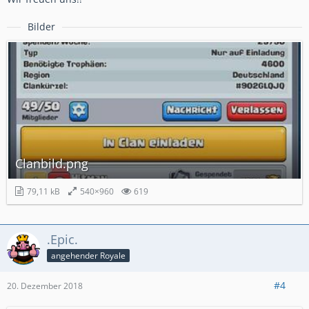
Bilder
Clanbild.png
79,11 kB
540×960
619
.Epic.
angehender Royale
#4
20. Dezember 2018