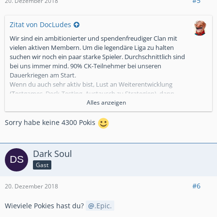
#5
20. Dezember 2018
Zitat von DocLudes
Wir sind ein ambitionierter und spendenfreudiger Clan mit
vielen aktiven Membern. Um die legendäre Liga zu halten
suchen wir noch ein paar starke Spieler. Durchschnittlich sind
bei uns immer mind. 90% CK-Teilnehmer bei unseren
Dauerkriegen am Start.
Wenn du auch sehr aktiv bist, Lust an Weiterentwicklung
(Testgames, Deck-Testing, Austausch zu Strategien), dann
sind wir die Richtigen. Vom Alter her gehts bei uns bis ... >40
Alles anzeigen
^^. Falls du mal nicht kannst, dann bitte abmelden, inaktive
Member werden notiert und bei 3 fehlenden Abmeldungen
Sorry habe keine 4300 Pokis
wird gekickt bzw. degradiert.
Nun zu dir:
💥 ab 4.300 Trophäen
Dark Soul
💥 mind 50 CK gewonnen
Gast
💥 geistige Reife, Alter eher unwichtig
💥 aktiver Austausch über Line
Wir freuen uns!!
#6
20. Dezember 2018
Wieviele Pokies hast du?
.Epic.