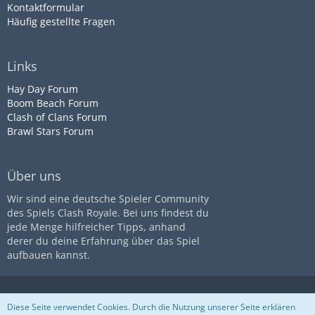
Kontaktformular
Häufig gestellte Fragen
Links
Hay Day Forum
Boom Beach Forum
Clash of Clans Forum
Brawl Stars Forum
Über uns
Wir sind eine deutsche Spieler Community
des Spiels Clash Royale. Bei uns findest du
jede Menge hilfreicher Tipps, anhand
derer du deine Erfahrung über das Spiel
aufbauen kannst.
Diese Seite ist nicht mit dem
Impressum
Datenschutz
Diese Seite verwendet Cookies. Durch die Nutzung unserer Seite erklären
Unternehmen
Supercell
assoziiert
Nutzungsbestimmungen