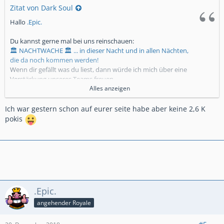
Zitat von Dark Soul
Hallo
.Epic.
Du kannst gerne mal bei uns reinschauen:
🏛 NACHTWACHE 🏛 ... in dieser Nacht und in allen Nächten,
die da noch kommen werden!
Wenn dir gefällt was du liest, dann würde ich mich über eine
Verstärkung unseres Teams freuen.
Clankriege sind bei uns freiwillig, werden aber fortlaufend
Alles anzeigen
gespielt.
Ich war gestern schon auf eurer seite habe aber keine 2,6 K
pokis
P.S. Egal wie die Entscheidung ausfällt: Ich wünsche dir, das
du den für dich richtigen Clan finden mögest!
LG Dark Soul
.Epic.
angehender Royale