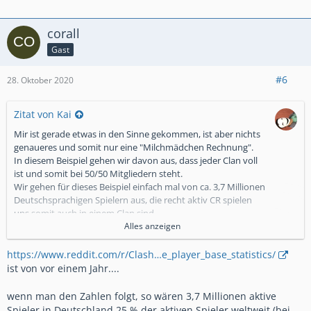
corall
Gast
#6
28. Oktober 2020
Zitat von Kai
Mir ist gerade etwas in den Sinne gekommen, ist aber nichts
genaueres und somit nur eine "Milchmädchen Rechnung".
In diesem Beispiel gehen wir davon aus, dass jeder Clan voll
ist und somit bei 50/50 Mitgliedern steht.
Wir gehen für dieses Beispiel einfach mal von ca. 3,7 Millionen
Deutschsprachigen Spielern aus, die recht aktiv CR spielen
uns somit auch in einem Clan sind.
Wir nehmen die 3,7 Millionen Spieler und teilen diese durch
Alles anzeigen
50, wobei wir bei der Zahl 74000 landen.
In diesem Beispiel wären es nun also 74000 Clans, welche bei
https://www.reddit.com/r/Clash…e_player_base_statistics/
50/50 Mitgliedern stehen, selbstverständlich ist so eine
ist von vor einem Jahr....
Rechnung nicht Realitätsgetreu und dient lediglich als
Veranschaulichung.
wenn man den Zahlen folgt, so wären 3,7 Millionen aktive
Spieler in Deutschland 25 % der aktiven Spieler weltweit (bei