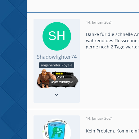
14. Januar 2021
Danke für die schnelle A
während des Flussrennen
gerne noch 2 Tage warten
Shadowfighter74
angehender Royale
Beiträge
3
Spielerlevel
10
14. Januar 2021
Kein Problem. Komm einfa