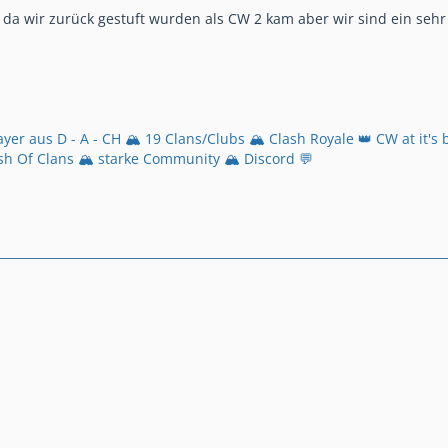
i da wir zurück gestuft wurden als CW 2 kam aber wir sind ein seh
layer aus D - A - CH 🏔️ 19 Clans/Clubs 🏔️ Clash Royale 👑 CW at it's
sh Of Clans 🏔️ starke Community 🏔️ Discord 💬