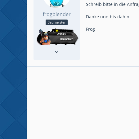
Schreib bitte in die Anfr
frogblender
Danke und bis dahin
Baumeister
Frog
Reaktionen
3
Beiträge
105