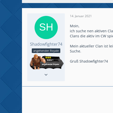
14. Januar 2021
Moin,
ich suche nen aktiven Cla
Clans die aktiv im CW spie
Shadowfighter74
Mein aktueller Clan ist l
Suche.
angehender Royale
Gruß Shadowfighter74
Beiträge
3
Spielerlevel
10