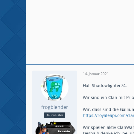
14. Januar 2021
Hall Shadowfighter74.
Wir sind ein Clan mit P
frogblender
Wir, dass sind die Galliu
https://royaleapi.com/cl
Baumeister
Wir spielen aktiv ClanWa
Deshalb denke ich, bei u