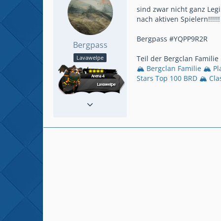
sind zwar nicht ganz Leg
nach aktiven Spielern!!!!!!
Bergpass #YQPP9R2R
Bergpass
Teil der Bergclan Familie
Lavawelpe
🏔️ Bergclan Familie 🏔️ P
Stars Top 100 BRD 🏔️ Cla
Reaktionen
85
Beiträge
36
Spielerlevel
8000
Clan
Bergpass
Plattform
Android