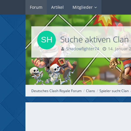
Forum
Artikel
Mitglieder
Suche aktiven Clan
Shadowfighter74
14. Januar 
Deutsches Clash Royale Forum
Clans
Spieler sucht Clan