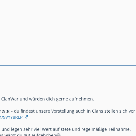
rio ClanWar und würden dich gerne aufnehmen.
m🍌🍌 - du findest unsere Vorstellung auch in Clans stellen sich vo
an/9VYY8RLP
r und legen sehr viel Wert auf stete und regelmäßige Teilnahme.
ns wärst du gut aufgehoben🤗.