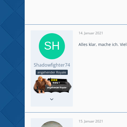
14. Januar 2021
Alles klar, mache ich. Vie
Shadowfighter74
angehender Royale
Beiträge
3
Spielerlevel
10
15. Januar 2021