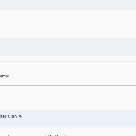
Game!
ter Clan 👊