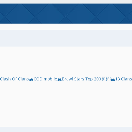
🏔️Clash Of Clans🏔️COD mobile🏔️Brawl Stars Top 200 🇩🇪🏔️13 Cla