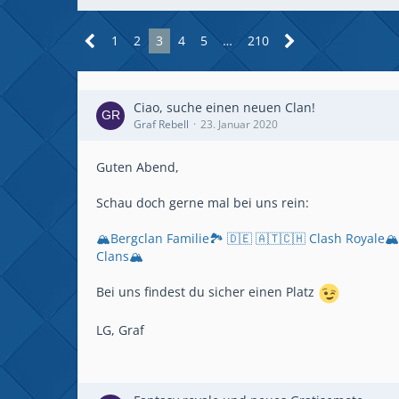
1
2
3
4
5
…
210
Ciao, suche einen neuen Clan!
Graf Rebell
23. Januar 2020
Guten Abend,
Schau doch gerne mal bei uns rein:
🏔️Bergclan Familie🏞️ 🇩🇪 🇦🇹🇨🇭 Clash Royale
Clans🏔️
Bei uns findest du sicher einen Platz
LG, Graf