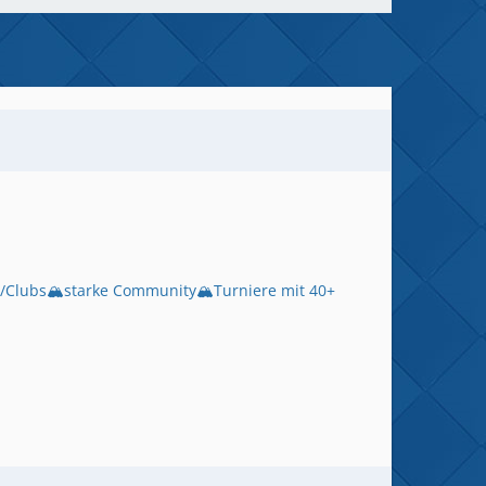
ns/Clubs🏔️starke Community🏔️Turniere mit 40+