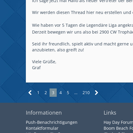
Ich sage jetzt mal Hallo als neuer Vertreter der 
Wir werden diesen Thread hier neu erstellen und
Wie haben vor 5 Tagen die Legendäre Liga angekrat
Derzeit bewegen wir uns also bei 2900 CW Trophä
Seid ihr freundlich, spielt aktiv und macht gerne 
anzubieten, also greift zu!
Viele Grüße,
Graf
1
2
3
4
5
…
210
Informationen
Links
Push-Benachrichtigungen
Hay Day Foru
Kontaktformular
Boom Beach F