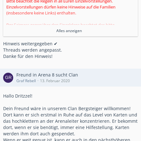
Bitte beachtet die Regeln in all Euren Einzelvorstellungen.
Einzelvorstellungen dürfen keine Hinweise auf die Familien
(insbesondere keine Links) enthalten.
Der Fairness gegenüber den Einzelclans beachtet das bitte
und passt Eure Threads entsprechend an.
Alles anzeigen
Hinweis weitergegeben ✔
Threads werden angepasst.
Danke für den Hinweis!
Freund in Arena 8 sucht Clan
Graf Rebell
13. Februar 2020
Hallo Dritzzel!
Dein Freund wäre in unserem Clan Bergsteiger willkommen!
Dort kann er sich erstmal in Ruhe auf das Level von Karten und
das hochklettern an der Arenaleiter konzentrieren. Er bekommt
dort, wenn er sie benötigt, immer eine Hilfestellung. Karten
werden ihm dort auch gespendet.
Wenn er weit genug ist, kann er auch in den nächsthöheren