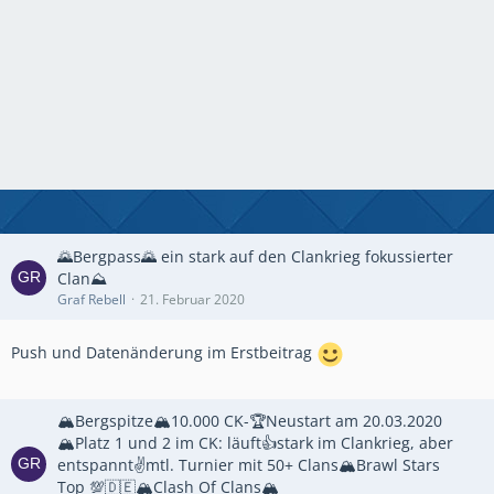
🌄Bergpass🌄 ein stark auf den Clankrieg fokussierter
Clan⛰️
Graf Rebell
21. Februar 2020
Push und Datenänderung im Erstbeitrag
🏔️Bergspitze🏔️10.000 CK-🏆Neustart am 20.03.2020
🏔️Platz 1 und 2 im CK: läuft👍stark im Clankrieg, aber
entspannt✌️mtl. Turnier mit 50+ Clans🏔️Brawl Stars
Top 💯🇩🇪🏔️Clash Of Clans🏔️