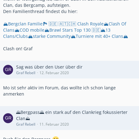
Clan, das Bergcamp, aufsteigen.
Den Familienthread findest du hier:
🏔️Bergclan Familie🏞️ 🇩🇪 🇦🇹🇨🇭 Clash Royale🏔️Clash Of
Clans🏔️COD mobile🏔️Brawl Stars Top 130 🇩🇪🏔️13
Clans/Clubs🏔️starke Community🏔️Turniere mit 40+ Clans🏔️
Clash on! Graf
Sag was über den User über dir
Graf Rebell
12. Februar 2020
Mo ist sehr aktiv im Forum, das wollte ich schon lange
anmerken
🌄Bergpass🌄 ein stark auf den Clankrieg fokussierter
Clan⛰️
Graf Rebell
11. Februar 2020