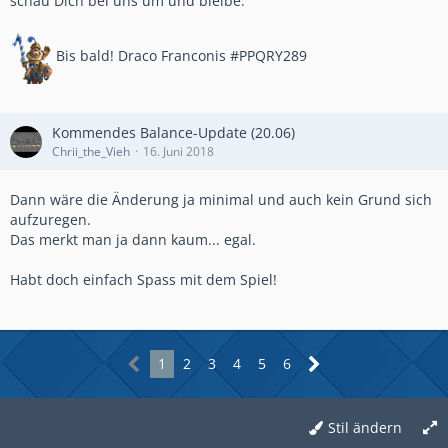
schau Dich bei uns um und bleibe.
Bis bald! Draco Franconis #PPQRY289
Kommendes Balance-Update (20.06)
Chrii_the_Vieh
16. Juni 2018
Dann wäre die Änderung ja minimal und auch kein Grund sich
aufzuregen.
Das merkt man ja dann kaum... egal.
Habt doch einfach Spass mit dem Spiel!
1
2
3
4
5
6
Stil ändern