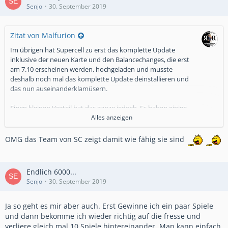
Senjo
30. September 2019
Zitat von Malfurion
Im übrigen hat Supercell zu erst das komplette Update
inklusive der neuen Karte und den Balancechanges, die erst
am 7.10 erscheinen werden, hochgeladen und musste
deshalb noch mal das komplette Update deinstallieren und
das nun auseinanderklamüsern.
Einen kleinen Vorteil hat das ganze jedoch. Es haben einige
Spieler den Elixiergolem bereits freigespielt (die werden den
Alles anzeigen
aber nicht behalten dürfen) und Gameplayvideos geteilt.
OMG das Team von SC zeigt damit wie fähig sie sind
Ihr findet einige davon bei Youtube/Reddit
Endlich 6000...
Senjo
30. September 2019
Ja so geht es mir aber auch. Erst Gewinne ich ein paar Spiele
und dann bekomme ich wieder richtig auf die fresse und
verliere gleich mal 10 Spiele hintereinander. Man kann einfach