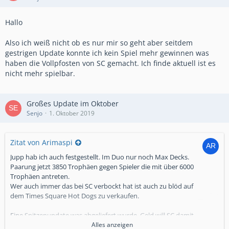
Hallo
Also ich weiß nicht ob es nur mir so geht aber seitdem
gestrigen Update konnte ich kein Spiel mehr gewinnen was
haben die Vollpfosten von SC gemacht. Ich finde aktuell ist es
nicht mehr spielbar.
Großes Update im Oktober
Senjo
1. Oktober 2019
Zitat von Arimaspi
Jupp hab ich auch festgestellt. Im Duo nur noch Max Decks.
Paarung jetzt 3850 Trophäen gegen Spieler die mit über 6000
Trophäen antreten.
Wer auch immer das bei SC verbockt hat ist auch zu blöd auf
dem Times Square Hot Dogs zu verkaufen.
Eine Spitzenupdate was abgeliefert wurde. Geld will SC damit
verdienen? Ernsthaft? Von mir kein € mehr.
Alles anzeigen