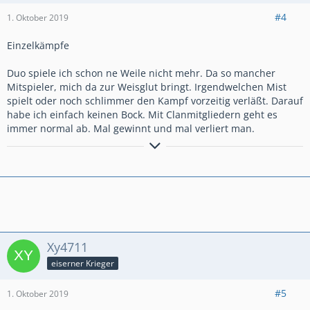
#4
1. Oktober 2019
Einzelkämpfe
Duo spiele ich schon ne Weile nicht mehr. Da so mancher
Mitspieler, mich da zur Weisglut bringt. Irgendwelchen Mist
spielt oder noch schlimmer den Kampf vorzeitig verläßt. Darauf
habe ich einfach keinen Bock. Mit Clanmitgliedern geht es
immer normal ab. Mal gewinnt und mal verliert man.
٩(●̮̮̃•̃)۶
Til árs ok friðar
– all jenen, die mit uns sind!
٩(×̯×)۶
☣ ⚔ ༺ 𝓞𝓷 𝓽𝓱𝓮 𝓦𝓪𝔂 𝓽𝓸 𝓦𝓪𝓵𝓱𝓪𝓵𝓵𝓪! ༻ ☠ ☣
✧ -----
⪻ ✌ 𝔾𝔼ℝ𝕄𝔸ℕ𝔼ℕℍ𝔼ℝℤ #YUJG8R22 ✌⪼
-----
✧
Xy4711
eiserner Krieger
#5
1. Oktober 2019