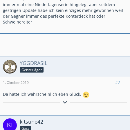
immer mal eine Niederlagenserie hingelegt aber seitdem
gestrigen Update habe ich kein einziges mehr gewonnen weil
der Gegner immer das perfekte Konterdeck hat oder
Schweinereiter
YGGDRASIL
Geisterjäger
#7
1. Oktober 2019
Da hatte ich wahrscheinlich eben Glück.
٩(●̮̮̃•̃)۶
Til árs ok friðar
– all jenen, die mit uns sind!
٩(×̯×)۶
☣ ⚔ ༺ 𝓞𝓷 𝓽𝓱𝓮 𝓦𝓪𝔂 𝓽𝓸 𝓦𝓪𝓵𝓱𝓪𝓵𝓵𝓪! ༻ ☠ ☣
✧ -----
⪻ ✌ 𝔾𝔼ℝ𝕄𝔸ℕ𝔼ℕℍ𝔼ℝℤ #YUJG8R22 ✌⪼
-----
✧
kitsune42
Gast