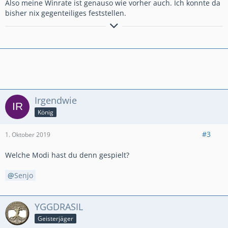
Also meine Winrate ist genauso wie vorher auch. Ich konnte da
bisher nix gegenteiliges feststellen.
٩(●̮̮̃•̃)۶
Til árs ok friðar
– all jenen, die mit uns sind!
٩(×̯×)۶
☣ ⚔ ༺ 𝓞𝓷 𝓽𝓱𝓮 𝓦𝓪𝔂 𝓽𝓸 𝓦𝓪𝓵𝓱𝓪𝓵𝓵𝓪! ༻ ☠ ☣
✧ -----
⪻ ✌ 𝔾𝔼ℝ𝕄𝔸ℕ𝔼ℕℍ𝔼ℝℤ #YUJG8R22 ✌⪼
-----
✧
Irgendwie
König
#3
1. Oktober 2019
Welche Modi hast du denn gespielt?
Senjo
YGGDRASIL
Geisterjäger