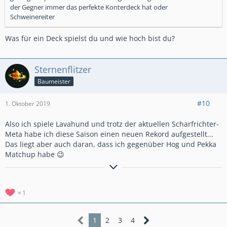
der Gegner immer das perfekte Konterdeck hat oder
Schweinereiter
Was für ein Deck spielst du und wie hoch bist du?
Sternenflitzer
Baumeister
#10
1. Oktober 2019
Also ich spiele Lavahund und trotz der aktuellen Scharfrichter-
Meta habe ich diese Saison einen neuen Rekord aufgestellt...
Das liegt aber auch daran, dass ich gegenüber Hog und Pekka
Matchup habe 😉
Sterni, Anführer
The dark path
Deutsche Clash Royale Clanfamilie
The dark Empire
1
1
2
3
4