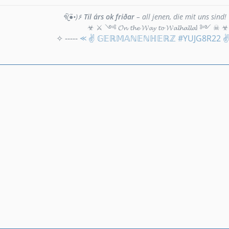
٩(●̮̮̃•̃)۶
Til árs ok friðar
– all jenen, die mit uns sind!
☣ ⚔ ༺ 𝓞𝓷 𝓽𝓱𝓮 𝓦𝓪𝔂 𝓽𝓸 𝓦𝓪𝓵𝓱𝓪𝓵𝓵𝓪! ༻ ☠ ☣
✧ -----
⪻ ✌ 𝔾𝔼ℝ𝕄𝔸ℕ𝔼ℕℍ𝔼ℝℤ #YUJG8R22 