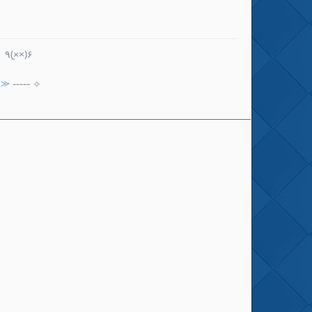
٩(×̯×)۶
✌⪼
-----
✧