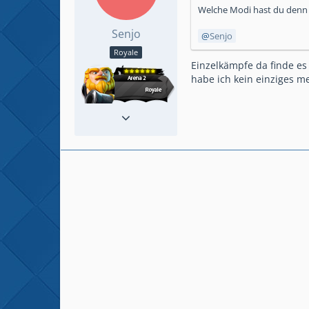
Welche Modi hast du denn 
Senjo
Senjo
Royale
Einzelkämpfe da finde es
habe ich kein einziges 
Reaktionen
2
Beiträge
18