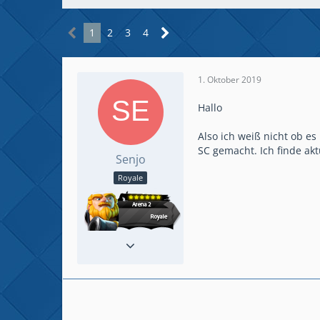
1
2
3
4
1. Oktober 2019
Hallo
Also ich weiß nicht ob e
SC gemacht. Ich finde aktu
Senjo
Royale
Reaktionen
2
Beiträge
18