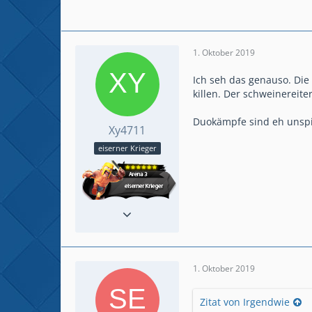
1. Oktober 2019
Ich seh das genauso. Die
killen. Der schweinereite
Duokämpfe sind eh unspi
Xy4711
eiserner Krieger
Reaktionen
3
Beiträge
27
1. Oktober 2019
Zitat von Irgendwie