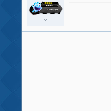
Reaktionen
377
Beiträge
777