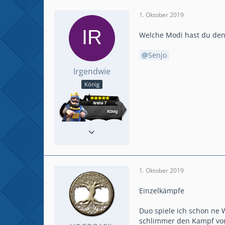
1. Oktober 2019
Welche Modi hast du den
Senjo
Irgendwie
König
Reaktionen
97
Beiträge
439
1. Oktober 2019
Einzelkämpfe
Duo spiele ich schon ne 
schlimmer den Kampf vorz