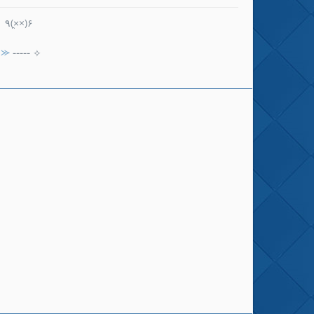
٩(×̯×)۶
✌⪼
-----
✧