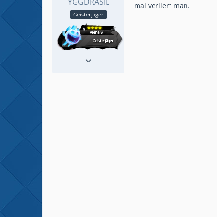
YGGDRASIL
mal verliert man.
Geisterjäger
Reaktionen
377
Beiträge
777