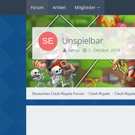
Forum
Artikel
Mitglieder
Unspielbar
Senjo
1. Oktober 2019
Deutsches Clash Royale Forum
Clash Royale
Clash Royal