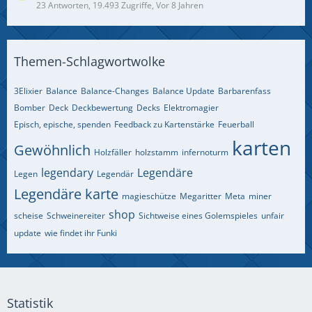
23 Antworten, 19.493 Zugriffe, Vor 8 Jahren
Themen-Schlagwortwolke
3Elixier
Balance
Balance-Changes
Balance Update
Barbarenfass
Bomber
Deck
Deckbewertung
Decks
Elektromagier
Episch, epische, spenden
Feedback zu Kartenstärke
Feuerball
karten
Gewöhnlich
Holzfäller
holzstamm
infernoturm
legendary
Legendäre
Legen
Legendär
Legendäre karte
magieschütze
Megaritter
Meta
miner
shop
scheise
Schweinereiter
Sichtweise eines Golemspieles
unfair
update
wie findet ihr Funki
Statistik