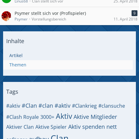
Linus68
Clan stellt sich vor
25. April 2018
Psymer stellt sich vor (Profispieler)
9
Psymer
Vorstellungsbereich
11. April 2018
Inhalte
Artikel
Themen
Tags
#Clan
#clan #aktiv
#aktiv
#Clankrieg
#clansuche
Aktiv
Aktive Mitglieder
#Clash Royale
3000+
Aktiv spenden nett
Aktiver Clan
Aktive Spieler
Clan