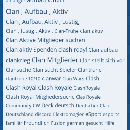
aufbau
anfänger
Clan , Aufbau , Aktiv
Clan , Aufbau, Aktiv , Lustig,
Clan , lustig , Aktiv ,
clan aktiv
Clan-Truhe
Clan Aktive Mitglieder suchen
Clan aktiv Spenden clash roayl
Clan aufbau
Clan Mitglieder
clankrieg
Clan stellt sich vor
Clansuche
Clan sucht Spieler
Clantruhe
clanwar
Clash
clantruhe 10/10
Clan Wars
Clash Royal
Clash Royale
ClashRoyale
Clash Royal Mitgliedersuche
Clas Royale
Deck
deutsch
Community
CW
Deutscher Clan
eSport
Deutschland
discord
Elektromagier
esports
Freundlich
familiär
Fusion
german
gesucht
Hilfe