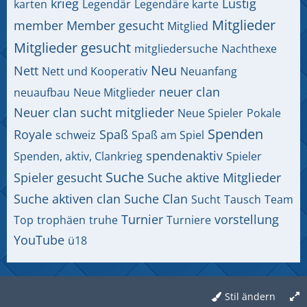
krieg
Lustig
karten
Legendär
Legendäre karte
Mitglieder
member
Member gesucht
Mitglied
Mitglieder gesucht
mitgliedersuche
Nachthexe
Neu
Nett
Nett und Kooperativ
Neuanfang
neuer clan
neuaufbau
Neue Mitglieder
Neuer clan sucht mitglieder
Neue Spieler
Pokale
Spenden
Royale
Spaß
schweiz
Spaß am Spiel
spendenaktiv
Spenden, aktiv, Clankrieg
Spieler
Suche
Spieler gesucht
Suche aktive Mitglieder
Suche aktiven clan
Suche Clan
Sucht
Tausch
Team
Turnier
vorstellung
Top
trophäen
truhe
Turniere
YouTube
ü18
Stil ändern