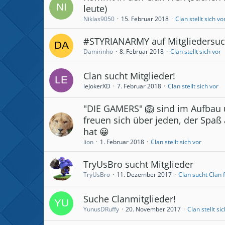
leute)
Niklas9050
15. Februar 2018
Clan stellt sich vo
#STYRIANARMY auf Mitgliedersu
Damirinho
8. Februar 2018
Clan stellt sich vor
Clan sucht Mitglieder!
leJokerXD
7. Februar 2018
Clan stellt sich vor
"DIE GAMERS" 🦁 sind im Aufbau
freuen sich über jeden, der Spaß
hat 😀
lion
1. Februar 2018
Clan stellt sich vor
TryUsBro sucht Mitglieder
TryUsBro
11. Dezember 2017
Clan sucht Clan 
Suche Clanmitglieder!
YunusDRuffy
20. November 2017
Clan stellt si