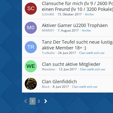
Clansuche für mich (lv 9 / 2600 P
einen Freund (lv 10 / 3200 Pokale
Sc0mBiE
15. Oktober 2017
Archiv
Aktiver Gamer ü2200 Trophäen
M0M091
7. August 2017
Archiv
Tanz Der Teufel sucht neue lusti
aktive Member 18+ :)
TruNaDe
24. Juni 2017
Clan stellt sich vor
Clan sucht aktive Mitglieder
Weedster
13. Juni 2017
Clan stellt sich vor
Clan Glenfiddich
Black
8. Juni 2017
Clan stellt sich vor
1
2