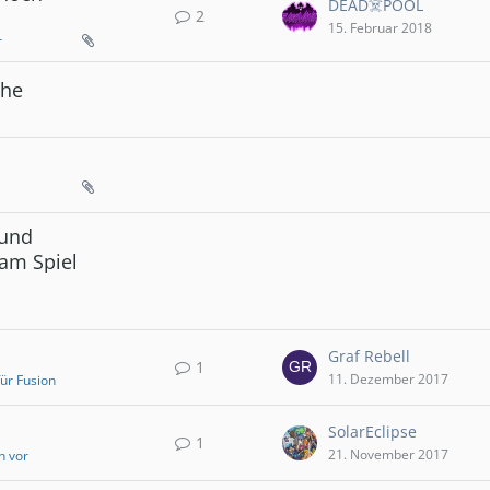
DEAD☠️POOL
2
15. Februar 2018
r
che
 und
 am Spiel
Graf Rebell
1
11. Dezember 2017
für Fusion
SolarEclipse
1
21. November 2017
ch vor