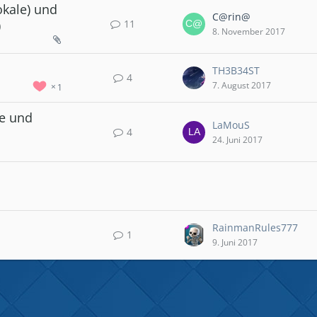
okale) und
C@rin@
11
)
8. November 2017
TH3B34ST
4
7. August 2017
1
ge und
LaMouS
4
24. Juni 2017
RainmanRules777
1
9. Juni 2017