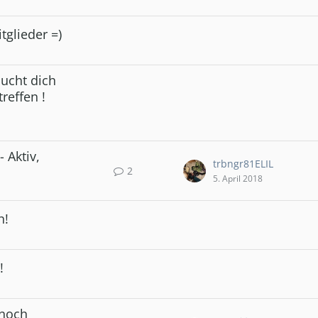
tglieder =)
Sucht dich
reffen !
 Aktiv,
trbngr81ELIL
2
5. April 2018
h!
!
 noch