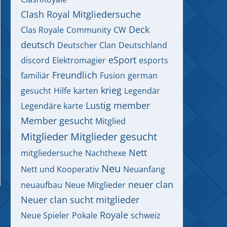
Clash Royal Mitgliedersuche
Deck
Clas Royale
Community
CW
deutsch
Deutscher Clan
Deutschland
eSport
discord
Elektromagier
esports
Freundlich
familiär
Fusion
german
krieg
gesucht
Hilfe
karten
Legendär
Lustig
member
Legendäre karte
Member gesucht
Mitglied
Mitglieder
Mitglieder gesucht
Nett
mitgliedersuche
Nachthexe
Neu
Nett und Kooperativ
Neuanfang
neuer clan
neuaufbau
Neue Mitglieder
Neuer clan sucht mitglieder
Royale
Neue Spieler
Pokale
schweiz