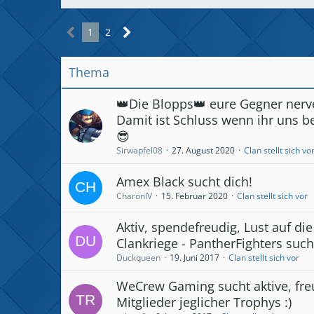
1
2
Thema
👑Die Blopps👑 eure Gegner nerv
Damit ist Schluss wenn ihr uns be
😎
Sirwapfel08
27. August 2020
Clan stellt sich vo
Amex Black sucht dich!
CharonIV
15. Februar 2020
Clan stellt sich vor
Aktiv, spendefreudig, Lust auf die
Clankriege - PantherFighters suc
Duckqueen
19. Juni 2017
Clan stellt sich vor
WeCrew Gaming sucht aktive, fre
Mitglieder jeglicher Trophys :)