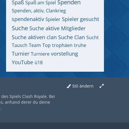
Spenden
Spaß
Spaß am Spiel
Spenden, aktiv, Clankrieg
spendenaktiv
Spieler gesucht
Spieler
Suche
Suche aktive Mitglieder
Suche aktiven clan
Suche Clan
Sucht
Tausch
Team
Top
trophäen
truhe
Turnier
vorstellung
Turniere
YouTube
ü18
Stil ändern
des Spiels Clash Royale. Bei
ps, anhand derer du deine
.