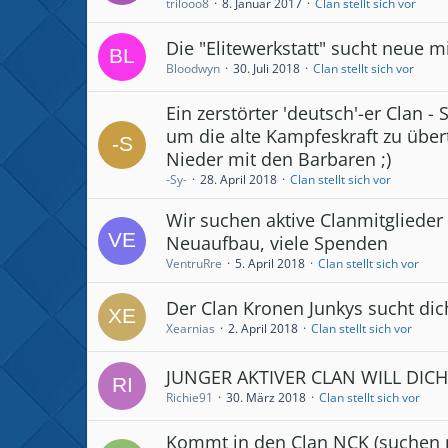
trilooo8
8. Januar 2017
Clan stellt sich vor
Die "Elitewerkstatt" sucht neue mi
Bloodwyn
30. Juli 2018
Clan stellt sich vor
Ein zerstörter 'deutsch'-er Clan - 
um die alte Kampfeskraft zu übert
Nieder mit den Barbaren ;)
-Sy-
28. April 2018
Clan stellt sich vor
Wir suchen aktive Clanmitglieder -
Neuaufbau, viele Spenden
VentruRre
5. April 2018
Clan stellt sich vor
Der Clan Kronen Junkys sucht dic
Xearnias
2. April 2018
Clan stellt sich vor
JUNGER AKTIVER CLAN WILL DICH
Richie91
30. März 2018
Clan stellt sich vor
Kommt in den Clan NCK (suchen