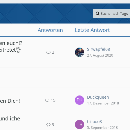
Suche nach Tags
Antworten
Letzte Antwort
en euch!?
itretet👌
Sirwapfel08
2
27. August 2020
r
Duckqueen
15
hen Dich!
17. Dezember 2018
undliche
trilooo8
9
5. September 2018