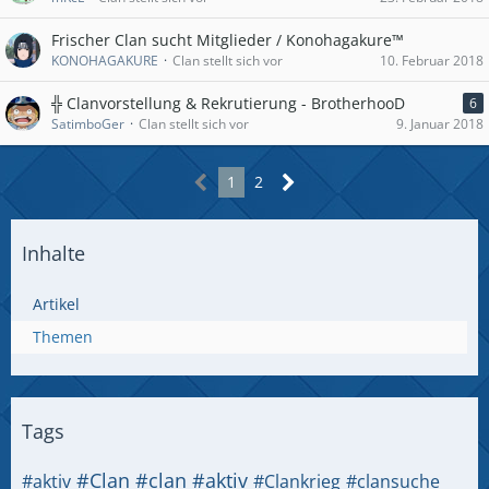
Frischer Clan sucht Mitglieder / Konohagakure™
KONOHAGAKURE
Clan stellt sich vor
10. Februar 2018
╬ Clanvorstellung & Rekrutierung - BrotherhooD
6
SatimboGer
Clan stellt sich vor
9. Januar 2018
1
2
Inhalte
Artikel
Themen
Tags
#Clan
#clan #aktiv
#aktiv
#Clankrieg
#clansuche