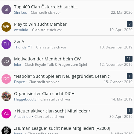
Top 400 Clan Österreich sucht....
SinnLos
Clan stellt sich vor
22. Mai 2020
Play to Win sucht Member
2
wendido
Clan stellt sich vor
19. April 2020
Z○nA
ThunderYT
Clan stellt sich vor
10. Dezember 2019
Motivation der Membeŕ beim CW
31
Joko
Clash Royale Talk & Fragen zum Spiel
12. November 2019
"Napola" Sucht Spieler! Neu gegründet. Lesen :)
1
Dopez
Clan stellt sich vor
15. Oktober 2019
Organisierter Clan sucht DICH
Haggebuddi3
Clan stellt sich vor
14. Mai 2019
⭐️Neuer aktiver clan sucht Mitglieder⭐️
1
Alpacinoo
Clan stellt sich vor
30. April 2019
„Human League“ sucht neue Mitglieder! [+2000]
Iargei
Clan stellt sich vor
8. März 2019