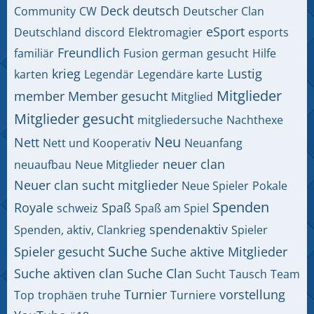
Deck
deutsch
Community
CW
Deutscher Clan
eSport
Deutschland
discord
Elektromagier
esports
Freundlich
familiär
Fusion
german
gesucht
Hilfe
krieg
Lustig
karten
Legendär
Legendäre karte
Mitglieder
member
Member gesucht
Mitglied
Mitglieder gesucht
mitgliedersuche
Nachthexe
Neu
Nett
Nett und Kooperativ
Neuanfang
neuer clan
neuaufbau
Neue Mitglieder
Neuer clan sucht mitglieder
Neue Spieler
Pokale
Spenden
Royale
Spaß
schweiz
Spaß am Spiel
spendenaktiv
Spenden, aktiv, Clankrieg
Spieler
Suche
Spieler gesucht
Suche aktive Mitglieder
Suche aktiven clan
Suche Clan
Sucht
Tausch
Team
Turnier
vorstellung
Top
trophäen
truhe
Turniere