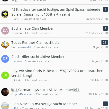
421thedayafter sucht lustige, am Spiel Spass habende
2
Spieler (muss nicht 100% aktiv sein)
Lixen
Clan stellt sich vor
3. Dezember 2018
Suche neue Clan Member
1
Danzōu
Clan stellt sich vor
27. Oktober 2018
Todes Rentner Clan sucht dich!
28
Saimensworld
Clan stellt sich vor
9. Juli 2018
Clash killer sucht aktive Member
Deriton
Clan stellt sich vor
6. Juni 2018
hey, wir sind Chris P. Beacon #9QRV9R2U und brauchen
verstärkung!
BIGCAT
Clan stellt sich vor
19. Mai 2018
🇩🇪Germanboys such Aktive Member🇩🇪
CrystalMasaker
Clan stellt sich vor
30. März 2018
Clan NeMeSis #9L8VYJQ8 sucht Member
2
mRcL
Clan stellt sich vor
23. Februar 2018