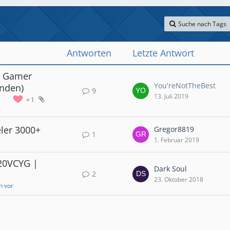
Suche nach Tags
Antworten
Letzte Antwort
ve Gamer
You'reNotTheBest
enden)
9
13. Juli 2019
1
eler 3000+
Gregor8819
1
1. Februar 2019
Y20VCYG |
Dark Soul
2
23. Oktober 2018
ch vor