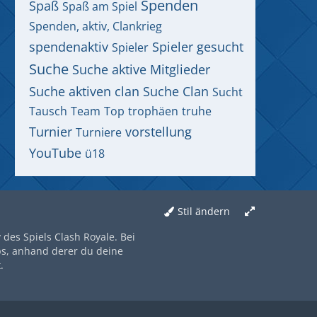
Spenden
Spaß
Spaß am Spiel
Spenden, aktiv, Clankrieg
spendenaktiv
Spieler gesucht
Spieler
Suche
Suche aktive Mitglieder
Suche aktiven clan
Suche Clan
Sucht
Tausch
Team
Top
trophäen
truhe
Turnier
vorstellung
Turniere
YouTube
ü18
Stil ändern
des Spiels Clash Royale. Bei
ps, anhand derer du deine
.