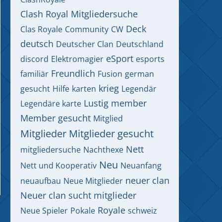
Clash Royal Mitgliedersuche
Deck
Clas Royale
Community
CW
deutsch
Deutscher Clan
Deutschland
eSport
discord
Elektromagier
esports
Freundlich
familiär
Fusion
german
krieg
gesucht
Hilfe
karten
Legendär
Lustig
member
Legendäre karte
Member gesucht
Mitglied
Mitglieder
Mitglieder gesucht
Nett
mitgliedersuche
Nachthexe
Neu
Nett und Kooperativ
Neuanfang
neuer clan
neuaufbau
Neue Mitglieder
Neuer clan sucht mitglieder
Royale
Neue Spieler
Pokale
schweiz