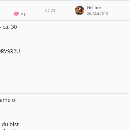
Hellfire
21
26. Mai 2018
1
 ca. 30
9QRV9R2U
Game of
 du bist