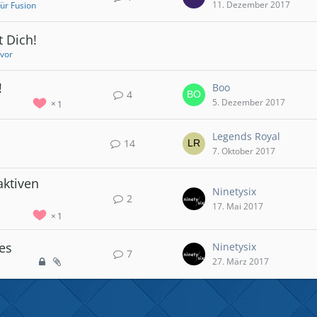
11. Dezember 2017
für Fusion
t Dich!
 vor
!
Boo
4
5. Dezember 2017
1
Legends Royal
14
7. Oktober 2017
aktiven
Ninetysix
2
17. Mai 2017
1
es
Ninetysix
7
27. März 2017