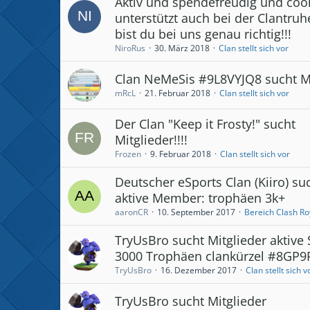
Aktiv und spendefreudig und cool
unterstützt auch bei der Clantru
bist du bei uns genau richtig!!!
NiroRus
30. März 2018
Clan stellt sich vor
Clan NeMeSis #9L8VYJQ8 sucht 
mRcL
21. Februar 2018
Clan stellt sich vor
Der Clan "Keep it Frosty!" sucht
Mitglieder!!!!
Frozen
9. Februar 2018
Clan stellt sich vor
Deutscher eSports Clan (Kiiro) su
aktive Member: trophäen 3k+
aaronCR
10. September 2017
Bereich Clash Ro
TryUsBro sucht Mitglieder aktive 
3000 Trophäen clankürzel #8GP
TryUsBro
16. Dezember 2017
Clan stellt sich v
TryUsBro sucht Mitglieder