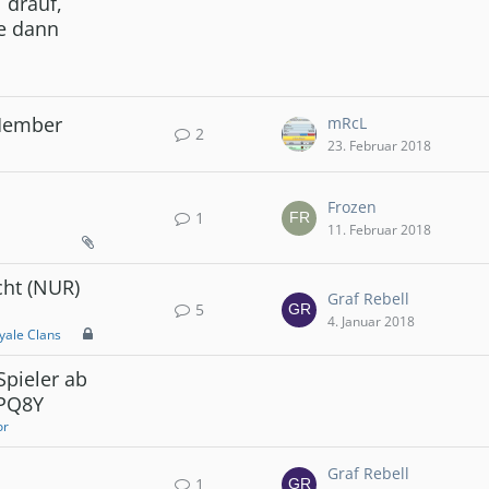
 drauf,
he dann
Member
mRcL
2
23. Februar 2018
Frozen
1
11. Februar 2018
cht (NUR)
Graf Rebell
5
4. Januar 2018
yale Clans
Spieler ab
9PQ8Y
or
Graf Rebell
1