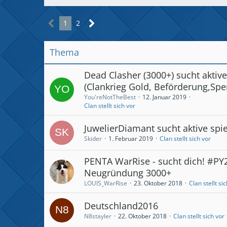
1
2
Thema
Dead Clasher (3000+) sucht akti
(Clankrieg Gold, Beförderung,Sp
You'reNotTheBest
12. Januar 2019
Clan stellt sich vor
JuwelierDiamant sucht aktive spi
Skider
1. Februar 2019
Clan stellt sich vor
PENTA WarRise - sucht dich! #P
Neugründung 3000+
LOUIS_WarRise
23. Oktober 2018
Clan stellt si
Deutschland2016
N8stayler
22. Oktober 2018
Clan stellt sich vor