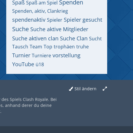
Spenden
Spaß
Spaß am Spiel
Spenden, aktiv, Clankrieg
spendenaktiv
Spieler gesucht
Spieler
Suche
Suche aktive Mitglieder
Suche aktiven clan
Suche Clan
Sucht
Tausch
Team
Top
trophäen
truhe
Turnier
vorstellung
Turniere
YouTube
ü18
Stil ändern
des Spiels Clash Royale. Bei
ps, anhand derer du deine
.