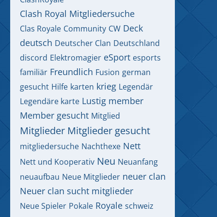
Clash Royal Mitgliedersuche
Deck
Clas Royale
Community
CW
deutsch
Deutscher Clan
Deutschland
eSport
discord
Elektromagier
esports
Freundlich
familiär
Fusion
german
krieg
gesucht
Hilfe
karten
Legendär
Lustig
member
Legendäre karte
Member gesucht
Mitglied
Mitglieder
Mitglieder gesucht
Nett
mitgliedersuche
Nachthexe
Neu
Nett und Kooperativ
Neuanfang
neuer clan
neuaufbau
Neue Mitglieder
Neuer clan sucht mitglieder
Royale
Neue Spieler
Pokale
schweiz