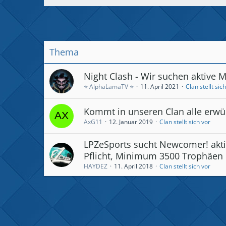
Thema
Night Clash - Wir suchen aktive M
⭐ AlphaLamaTV ⭐
11. April 2021
Clan stellt sic
Kommt in unseren Clan alle erwü
AxG11
12. Januar 2019
Clan stellt sich vor
LPZeSports sucht Newcomer! aktiv
Pflicht, Minimum 3500 Trophäen
HAYDEZ
11. April 2018
Clan stellt sich vor