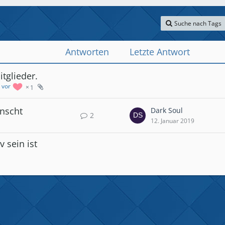
Suche nach Tags
Antworten
Letzte Antwort
itglieder.
h vor
1
nscht
Dark Soul
2
12. Januar 2019
 sein ist