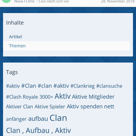
Nova I Chris
Clan stellt sich vor
28. November 2018
Inhalte
Artikel
Themen
Tags
#Clan
#clan #aktiv
#aktiv
#Clankrieg
#clansuche
Aktiv
Aktive Mitglieder
#Clash Royale
3000+
Aktiv spenden nett
Aktiver Clan
Aktive Spieler
Clan
aufbau
anfänger
Clan , Aufbau , Aktiv