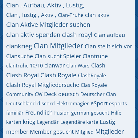
Clan , Aufbau, Aktiv , Lustig,
Clan , lustig , Aktiv ,
clan aktiv
Clan-Truhe
Clan Aktive Mitglieder suchen
Clan aktiv Spenden clash roayl
Clan aufbau
Clan Mitglieder
clankrieg
Clan stellt sich vor
Clansuche
Clan sucht Spieler
Clantruhe
clanwar
Clash
clantruhe 10/10
Clan Wars
Clash Royal
Clash Royale
ClashRoyale
Clash Royal Mitgliedersuche
Clas Royale
Deck
deutsch
Community
CW
Deutscher Clan
eSport
Deutschland
discord
Elektromagier
esports
Freundlich
familiär
Fusion
german
gesucht
Hilfe
krieg
Lustig
karten
Legendär
Legendäre karte
Mitglieder
member
Member gesucht
Mitglied