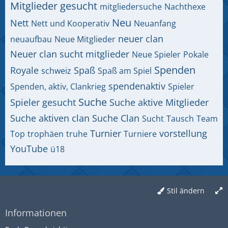
Mitglieder gesucht
mitgliedersuche
Nachthexe
Neu
Nett
Nett und Kooperativ
Neuanfang
neuer clan
neuaufbau
Neue Mitglieder
Neuer clan sucht mitglieder
Neue Spieler
Pokale
Spenden
Royale
Spaß
schweiz
Spaß am Spiel
spendenaktiv
Spenden, aktiv, Clankrieg
Spieler
Suche
Spieler gesucht
Suche aktive Mitglieder
Suche aktiven clan
Suche Clan
Sucht
Tausch
Team
Turnier
vorstellung
Top
trophäen
truhe
Turniere
YouTube
ü18
Stil ändern
Informationen