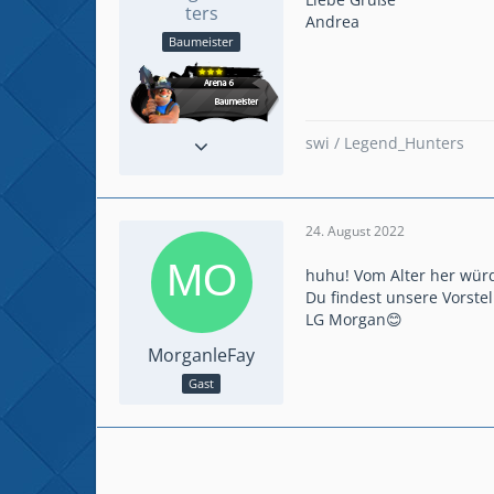
ters
Andrea
Baumeister
Reaktionen
18
swi / Legend_Hunters
Beiträge
115
24. August 2022
huhu! Vom Alter her würd
Du findest unsere Vorstell
LG Morgan😊
MorganleFay
Gast