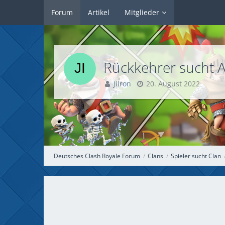
Forum
Artikel
Mitglieder
Rückkehrer sucht A
Jiiron
20. August 2022
Deutsches Clash Royale Forum
Clans
Spieler sucht Clan