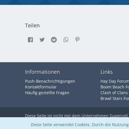
Teilen
Informationen
Links
Push-Benachrichtigungen
Hay Day Foru
Kontaktformular
Boom Beach F
Häufig gestellte Fragen
Clash of Clans
Brawl Stars F
Diese Seite ist nicht mit dem Unternehmen
Supercell
Community-Software:
WoltLab Suite™
Diese Seite verwendet Cookies. Durch die Nutzung 