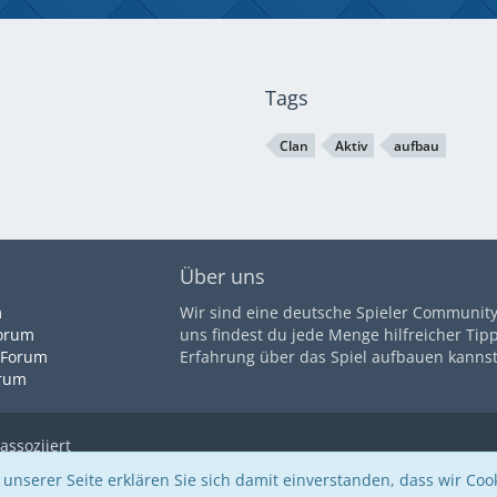
Tags
Clan
Aktiv
aufbau
Über uns
m
Wir sind eine deutsche Spieler Community 
orum
uns findest du jede Menge hilfreicher Tip
 Forum
Erfahrung über das Spiel aufbauen kannst
orum
assoziiert
unserer Seite erklären Sie sich damit einverstanden, dass wir Cook