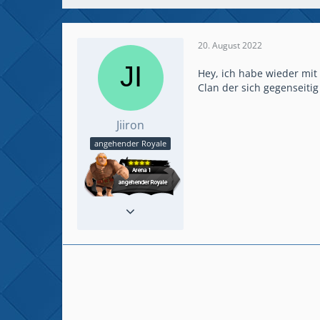
20. August 2022
Hey, ich habe wieder mit
Clan der sich gegenseiti
Jiiron
angehender Royale
Beiträge
4