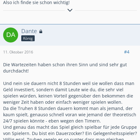
Also ich finde sie schon wichtig!
______________________________________________
|>>>
Krauts© stellen sich vor... Klick!
<<<|
Dante
______________________________________________
König
#4
11. Oktober 2016
Die Wartezeiten haben schon ihren Sinn und sind sehr gut
durchdacht!
Und nein sie dauern nicht 8 Stunden weil sie wollen dass man
Geld investiert, sondern damit Leute wie du, die sehr viel
spielen würden, keinen Vorteil gegenüber den bekommen die
weniger Zeit haben oder einfach weniger spielen wollen.
Line ID: Sch1z0.0phr3n
Da die Truhen 8 Stunden dauern kommt man als jemand, der
kaum spielt, genauso schnell voran wie jemand der theoretisch
24/7 spielen könnte - eben wegen den Timern.
Und genau das macht das Spiel gleich spielbar für jede Gruppe
von Spielern. Du bist ein Dauerzocker? Ein Gelegenheitsspieler?
Völlig egal. Truhen regeln es so runter dass man gleichen