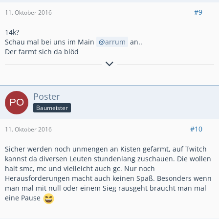
#9
11. Oktober 2016
14k?
Schau mal bei uns im Main
arrum
an..
Der farmt sich da blöd
______________________________________________
|>>>
Krauts© stellen sich vor... Klick!
<<<|
Poster
______________________________________________
Baumeister
#10
11. Oktober 2016
Sicher werden noch unmengen an Kisten gefarmt, auf Twitch
kannst da diversen Leuten stundenlang zuschauen. Die wollen
halt smc, mc und vielleicht auch gc. Nur noch
Herausforderungen macht auch keinen Spaß. Besonders wenn
man mal mit null oder einem Sieg rausgeht braucht man mal
eine Pause
Line ID: Sch1z0.0phr3n