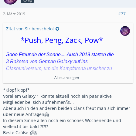
König
#77
2. März 2019
Zitat von Sir benschelot
*Push, Peng, Zack, Pow*
Sooo Freunde der Sonne.....Auch 2019 starten die
3 Raketen von German Galaxy auf ins
Clashuniversum, um die Kampfarena unsicher zu
Alles anzeigen
machen
*Klopf klopf*
Seit nun fast 2 (Licht)Jahren fliegt unsere
Vorallem Galaxy 1 könnte aktuell noch ein paar aktive
Besatzung durch die Galaxie und konnte so einige
Mitglieder bei sich aufnehmen🚀...
Abenteuer erleben. Mit EURER Unterstützung
Aber auch in den anderen beiden Clans freut man sich immer
möchten wir unsere Reise noch einige Zeit
über neue Anfragen🤗
fortsetzen.
In diesem Sinne allen noch ein schönes Wochenende und
Wie wir das meistern wollen??
vielleicht bis bald ?!?!?
Auf jeder Rakete ist die Kommandobrücke seit
Beste Grüße ✌🚀