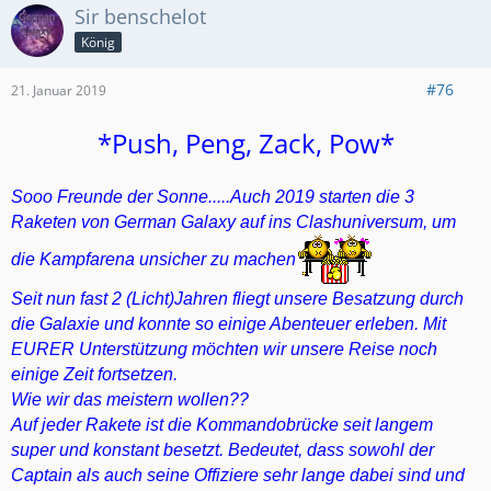
GermanGalaxy 3 #8QG8LLLQ
besser
Sir benschelot
König
Noch immer fliegt die Besatzung der German
#76
21. Januar 2019
Galaxy freudig und motiviert durch das
Clashuniversum. Auch mit dem Kampfstern
*Push, Peng, Zack, Pow*
"Clankrieg" konnten wir uns in letzter Zeit
mehr und mehr erfolgreich anlegen.
Sooo Freunde der Sonne.....Auch 2019 starten die 3
Raketen von German Galaxy auf ins Clashuniversum, um
Mit 3 Raumschiffen sind wir nun schon enige
Zeit
im All unterwegs und erleben so manche,
die Kampfarena unsicher zu machen
clashige Abenteuer. Doch selbst die beste
Seit nun fast 2 (Licht)Jahren fliegt unsere Besatzung durch
Besatzung hat manchmal Verluste zu beklagen.
die Galaxie und konnte so einige Abenteuer erleben. Mit
Im Folgenden könnt ihr über die Links den
EURER Unterstützung möchten wir unsere Reise noch
einige Zeit fortsetzen.
erwähnten 2. Blick auf uns riskieren. Aktuell
Wie wir das meistern wollen??
sehen wir noch von Einzelvorstellungen der
Auf jeder Rakete ist die Kommandobrücke seit langem
Clans ab. Also keine Panik, dass ich alle 3
super und konstant besetzt. Bedeutet, dass sowohl der
Clans hier erwähne.
Auf allen Schiffen suchen
Captain als auch seine Offiziere sehr lange dabei sind und