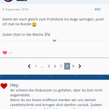
#80
9. September 2019
Damit wir euch gleich zum Frühstück ins Auge springen, push
ich mal ne Runde
Guten Start in die Woche ✌🚀
Hier noch der Weg zu unserer Clanvorstellung
Clanvorstellung
*German Galaxy*
Besucht uns unter GermanGalaxy #2RGY2YGU
1
GermanGalaxy 2 #2JRCULPG
GermanGalaxy 3 #8QG8LLLQ
1
…
5
6
7
8
9
Hey,
dir scheint die Diskussion zu gefallen, aber du bist nicht
angemeldet.
Wenn du ein Konto eröffnest merken wir uns deinen
Lesefortschritt und bringen dich dorthin zurück. Zudem