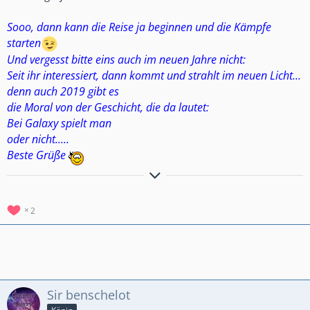
Sooo, dann kann die Reise ja beginnen und die Kämpfe
starten
Und vergesst bitte eins auch im neuen Jahre nicht:
Seit ihr interessiert, dann kommt und strahlt im neuen Licht...
denn auch 2019 gibt es
die Moral von der Geschicht, die da lautet:
Bei Galaxy spielt man
oder nicht.....
Beste Grüße
Hier noch der Weg zu unserer Clanvorstellung
Clanvorstellung
*German Galaxy*
Besucht uns unter GermanGalaxy #2RGY2YGU
2
GermanGalaxy 2 #2JRCULPG
GermanGalaxy 3 #8QG8LLLQ
Sir benschelot