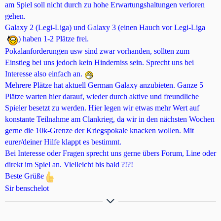
am Spiel soll nicht durch zu hohe Erwartungshaltungen verloren
Über interessierte und aktive Mitglieder, die unsere
gehen.
aktuelle Besatzung bereichern, freuen wir uns. Bei
Galaxy 2 (Legi-Liga) und Galaxy 3 (einen Hauch vor Legi-Liga
Fragen einfach bei uns melden. Somit können wir
) haben 1-2 Plätze frei.
DICH vielleicht bald in unserer Crew begrüßen.
Pokalanforderungen usw sind zwar vorhanden, sollten zum
Sooo, dann kann die Reise ja beginnen und die
Einstieg bei uns jedoch kein Hinderniss sein. Sprecht uns bei
Kämpfe starten
Interesse also einfach an.
Und vergesst bitte eins auch im neuen Jahre nicht:
Mehrere Plätze hat aktuell German Galaxy anzubieten. Ganze 5
Seit ihr interessiert, dann kommt und strahlt im
Plätze warten hier darauf, wieder durch aktive und freundliche
neuen Licht...
Spieler besetzt zu werden. Hier legen wir etwas mehr Wert auf
denn auch 2019 gibt es
konstante Teilnahme am Clankrieg, da wir in den nächsten Wochen
die Moral von der Geschicht, die da lautet:
gerne die 10k-Grenze der Kriegspokale knacken wollen. Mit
Bei Galaxy spielt man
eurer/deiner Hilfe klappt es bestimmt.
oder nicht.....
Bei Interesse oder Fragen sprecht uns gerne übers Forum, Line oder
Beste Grüße
direkt im Spiel an. Vielleicht bis bald ?!?!
Beste Grüße
Sir benschelot
Hier noch der Weg zu unserer Clanvorstellung
Clanvorstellung
*German Galaxy*