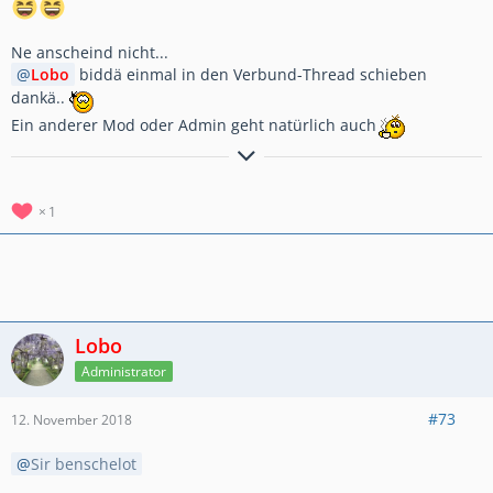
Ne anscheind nicht...
Lobo
biddä einmal in den Verbund-Thread schieben
dankä..
Ein anderer Mod oder Admin geht natürlich auch
Hier noch der Weg zu unserer Clanvorstellung
Clanvorstellung
*German Galaxy*
Besucht uns unter GermanGalaxy #2RGY2YGU
1
GermanGalaxy 2 #2JRCULPG
GermanGalaxy 3 #8QG8LLLQ
Lobo
Administrator
#73
12. November 2018
Sir benschelot