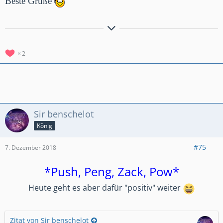
Beste Grüße
Hier noch der Weg zu unserer Clanvorstellung
Clanvorstellung
*German Galaxy*
Besucht uns unter GermanGalaxy #2RGY2YGU
2
GermanGalaxy 2 #2JRCULPG
GermanGalaxy 3 #8QG8LLLQ
Sir benschelot
König
#75
7. Dezember 2018
*Push, Peng, Zack, Pow*
Heute geht es aber dafür "positiv" weiter
Zitat von Sir benschelot