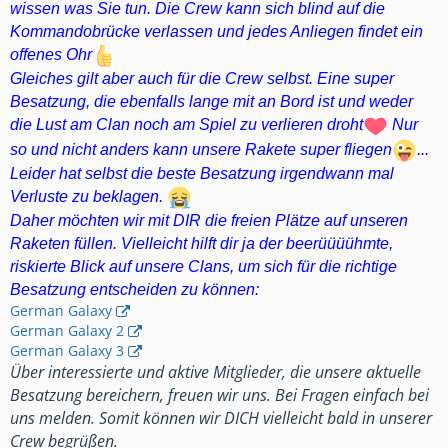
wissen was Sie tun. Die Crew kann sich blind auf die
wir derzeit neue Crewmitglieder und freuen uns
Kommandobrücke verlassen und jedes Anliegen findet ein
über/auf freundliche Anfragen.
offenes Ohr
Bei Fragen und Interesse könnt ihr euch auch
Gleiches gilt aber auch für die Crew selbst. Eine super
sehr gerne hier im Forum bei mir oder
Besatzung, die ebenfalls lange mit an Bord ist und weder
Tom510
per PN melden.
die Lust am Clan noch am Spiel zu verlieren droht
Nur
so und nicht anders kann unsere Rakete super fliegen
...
German Galaxy
Leider hat selbst die beste Besatzung irgendwann mal
German Galaxy 2
Verluste zu beklagen.
German Galaxy 3
Daher möchten wir mit DIR die freien Plätze auf unseren
So, das war ein kurzer Auszug aus unserem
Raketen füllen. Vielleicht hilft dir ja der beerüüüühmte,
Logbuch. Vielleicht dürfen wir ja bald
riskierte Blick auf unsere Clans, um sich für die richtige
jemanden von euch bei uns begrüßen.
Besatzung entscheiden zu können:
German Galaxy
Beste Grüße
German Galaxy 2
German Galaxy 3
Über interessierte und aktive Mitglieder, die unsere aktuelle
Besatzung bereichern, freuen wir uns. Bei Fragen einfach bei
uns melden. Somit können wir DICH vielleicht bald in unserer
Crew begrüßen.