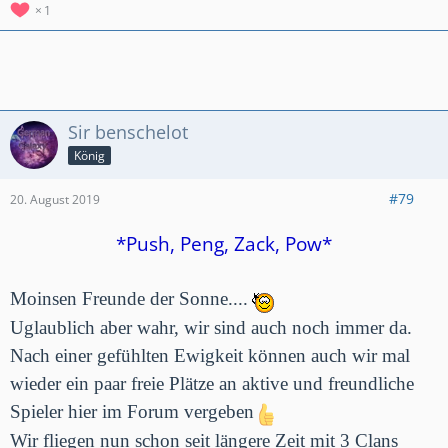
Besucht uns unter GermanGalaxy #2RGY2YGU
1
GermanGalaxy 2 #2JRCULPG
GermanGalaxy 3 #8QG8LLLQ
Sir benschelot
König
#79
20. August 2019
*Push, Peng, Zack, Pow*
Moinsen Freunde der Sonne....
Uglaublich aber wahr, wir sind auch noch immer da.
Nach einer gefühlten Ewigkeit können auch wir mal
wieder ein paar freie Plätze an aktive und freundliche
Spieler hier im Forum vergeben
Wir fliegen nun schon seit längere Zeit mit 3 Clans