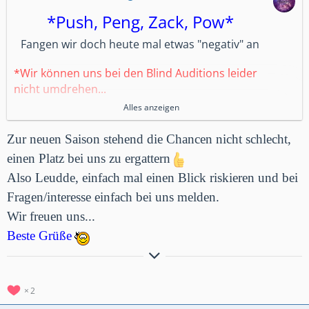
*Push, Peng, Zack, Pow*
Fangen wir doch heute mal etwas "negativ" an
*Wir können uns bei den Blind Auditions leider
nicht umdrehen...
*Wir haben heute leider kein Foto für euch...
Alles anzeigen
*Wir haben leider auch keine letzte Rose für
euch
...
Zur neuen Saison stehend die Chancen nicht schlecht,
*Bei uns kommt ihr auch nicht in den Recall...
einen Platz bei uns zu ergattern
*Und für unser Outfit bekommen wir höchstens
Also Leudde, einfach mal einen Blick riskieren und bei
3 von 10 Punkten....
Fragen/interesse einfach bei uns melden.
Wir freuen uns...
Tja, scheint ja auf den ersten Blick nicht vieles
Beste Grüße
für eine Reise in und durch
die Galaxy zu sprechen. Aber wer weiß schon,
Hier noch der Weg zu unserer Clanvorstellung
Clanvorstellung
*German Galaxy*
was sich auf den 2. Blick alles
Besucht uns unter GermanGalaxy #2RGY2YGU
2
so entdecken lässt. Denn mit dem 2. sieht man
GermanGalaxy 2 #2JRCULPG