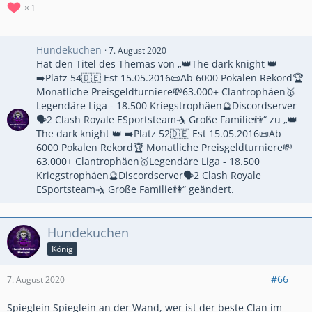
1
Hundekuchen
7. August 2020
Hat den Titel des Themas von „👑The dark knight 👑
➡️Platz 54🇩🇪 Est 15.05.2016📜Ab 6000 Pokalen Rekord🏆
Monatliche Preisgeldturniere💸63.000+ Clantrophäen🥇
Legendäre Liga - 18.500 Kriegstrophäen🔮Discordserver
🗣2 Clash Royale ESportsteam🤺 Große Familie👫“ zu „👑
The dark knight 👑 ➡️Platz 52🇩🇪 Est 15.05.2016📜Ab
6000 Pokalen Rekord🏆 Monatliche Preisgeldturniere💸
63.000+ Clantrophäen🥇Legendäre Liga - 18.500
Kriegstrophäen🔮Discordserver🗣2 Clash Royale
ESportsteam🤺 Große Familie👫“ geändert.
Hundekuchen
König
#66
7. August 2020
Spieglein Spieglein an der Wand, wer ist der beste Clan im