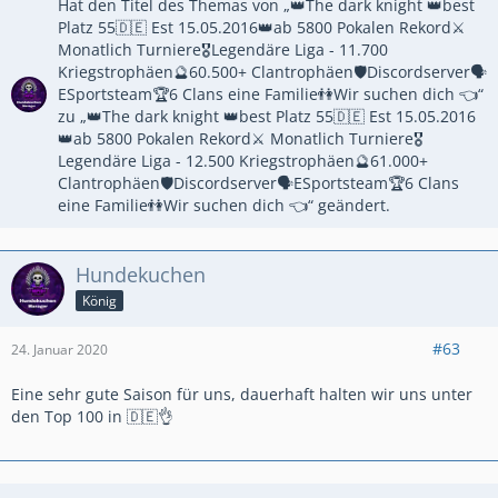
Hat den Titel des Themas von „👑The dark knight 👑best
Platz 55🇩🇪 Est 15.05.2016👑ab 5800 Pokalen Rekord⚔
Monatlich Turniere🎖Legendäre Liga - 11.700
Kriegstrophäen🔮60.500+ Clantrophäen🛡Discordserver🗣
ESportsteam🏆6 Clans eine Familie👫Wir suchen dich 👈“
zu „👑The dark knight 👑best Platz 55🇩🇪 Est 15.05.2016
👑ab 5800 Pokalen Rekord⚔ Monatlich Turniere🎖
Legendäre Liga - 12.500 Kriegstrophäen🔮61.000+
Clantrophäen🛡Discordserver🗣ESportsteam🏆6 Clans
eine Familie👫Wir suchen dich 👈“ geändert.
Hundekuchen
König
#63
24. Januar 2020
Eine sehr gute Saison für uns, dauerhaft halten wir uns unter
den Top 100 in 🇩🇪👌