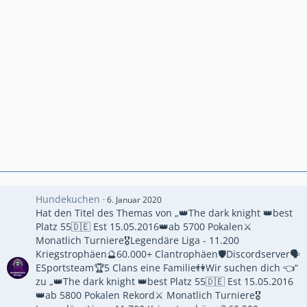
Hundekuchen
6. Januar 2020
Hat den Titel des Themas von „👑The dark knight 👑best
Platz 55🇩🇪 Est 15.05.2016👑ab 5700 Pokalen⚔
Monatlich Turniere🎖Legendäre Liga - 11.200
Kriegstrophäen🔮60.000+ Clantrophäen🛡Discordserver🗣
ESportsteam🏆5 Clans eine Familie👫Wir suchen dich 👈“
zu „👑The dark knight 👑best Platz 55🇩🇪 Est 15.05.2016
👑ab 5800 Pokalen Rekord⚔ Monatlich Turniere🎖