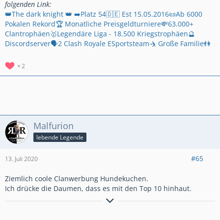
folgenden Link:
👑The dark knight 👑 ➡️Platz 54🇩🇪 Est 15.05.2016📜Ab 6000
Pokalen Rekord🏆 Monatliche Preisgeldturniere💸63.000+
Clantrophäen🥇Legendäre Liga - 18.500 Kriegstrophäen🔮
Discordserver🗣2 Clash Royale ESportsteam🤺 Große Familie👫
2
Malfurion
lebende Legende
#65
13. Juli 2020
Ziemlich coole Clanwerbung Hundekuchen.
Ich drücke die Daumen, dass es mit den Top 10 hinhaut.
www.ruhrpott-rockas.de