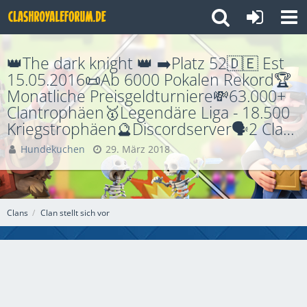
👑The dark knight 👑 ➡️Platz 52🇩🇪 Est
15.05.2016📜Ab 6000 Pokalen Rekord🏆
Monatliche Preisgeldturniere💸63.000+
Clantrophäen🥇Legendäre Liga - 18.500
Kriegstrophäen🔮Discordserver🗣2 Clash
Royale ESportsteam🤺 Große Familie👫
Hundekuchen
29. März 2018
Clans
Clan stellt sich vor