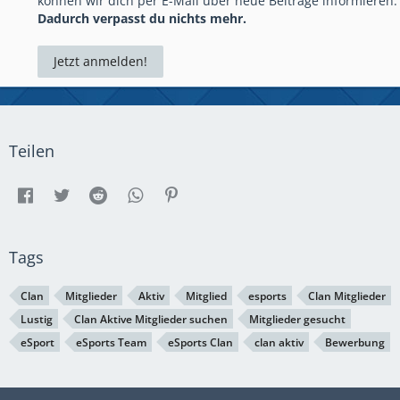
können wir dich per E-Mail über neue Beiträge informieren.
Dadurch verpasst du nichts mehr.
Jetzt anmelden!
Teilen
Tags
Clan
Mitglieder
Aktiv
Mitglied
esports
Clan Mitglieder
Lustig
Clan Aktive Mitglieder suchen
Mitglieder gesucht
eSport
eSports Team
eSports Clan
clan aktiv
Bewerbung