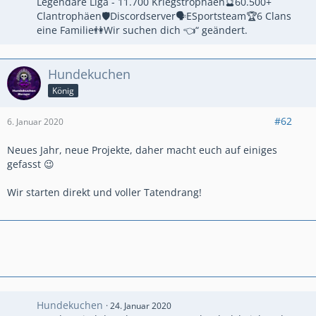
Legendäre Liga - 11.700 Kriegstrophäen🔮60.500+
Clantrophäen🛡Discordserver🗣ESportsteam🏆6 Clans
eine Familie👫Wir suchen dich 👈“ geändert.
Hundekuchen
König
#62
6. Januar 2020
Neues Jahr, neue Projekte, daher macht euch auf einiges
gefasst 😉
Wir starten direkt und voller Tatendrang!
Hundekuchen
24. Januar 2020