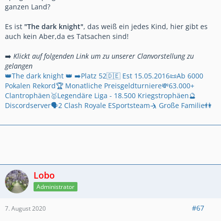
ganzen Land?
Es ist
"The dark knight"
, das weiß ein jedes Kind, hier gibt es
auch kein Aber,da es Tatsachen sind!
➡️
Klickt auf folgenden Link um zu unserer Clanvorstellung zu
gelangen
👑The dark knight 👑 ➡️Platz 52🇩🇪 Est 15.05.2016📜Ab 6000
Pokalen Rekord🏆 Monatliche Preisgeldturniere💸63.000+
Clantrophäen🥇Legendäre Liga - 18.500 Kriegstrophäen🔮
Discordserver🗣2 Clash Royale ESportsteam🤺 Große Familie👫
Lobo
Administrator
#67
7. August 2020