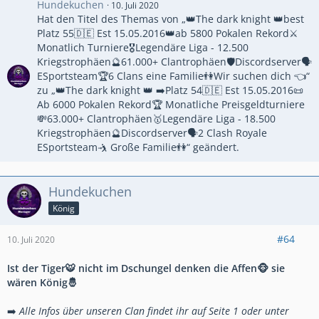
Hundekuchen
10. Juli 2020
Hat den Titel des Themas von „👑The dark knight 👑best
Platz 55🇩🇪 Est 15.05.2016👑ab 5800 Pokalen Rekord⚔
Monatlich Turniere🎖Legendäre Liga - 12.500
Kriegstrophäen🔮61.000+ Clantrophäen🛡Discordserver🗣
ESportsteam🏆6 Clans eine Familie👫Wir suchen dich 👈“
zu „👑The dark knight 👑 ➡️Platz 54🇩🇪 Est 15.05.2016📜
Ab 6000 Pokalen Rekord🏆 Monatliche Preisgeldturniere
💸63.000+ Clantrophäen🥇Legendäre Liga - 18.500
Kriegstrophäen🔮Discordserver🗣2 Clash Royale
ESportsteam🤺 Große Familie👫“ geändert.
Hundekuchen
König
#64
10. Juli 2020
Ist der Tiger🐯 nicht im Dschungel denken die Affen🐵 sie
wären König🤴
➡️
Alle Infos über unseren Clan findet ihr auf Seite 1 oder unter