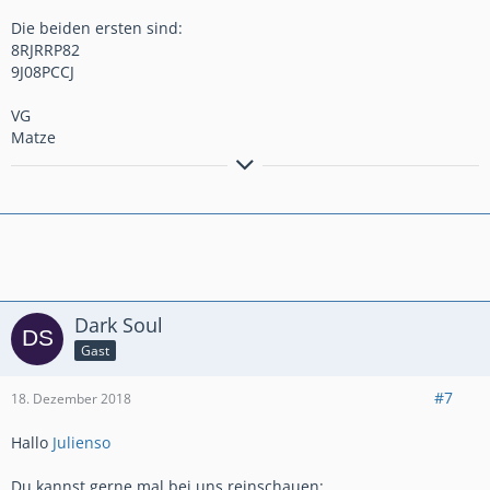
Die beiden ersten sind:
8RJRRP82
9J08PCCJ
VG
Matze
Spaß-Clasher aus Ludwigsburg - Anführer Wolfsrudel™️II
Click this link to add as friend in Clash Royale!:
https://link.clashroyale.com/i…ken=4t632nt3&platform=iOS
Dark Soul
Gast
#7
18. Dezember 2018
Hallo
Julienso
Du kannst gerne mal bei uns reinschauen: