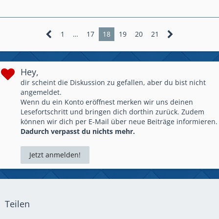
☣ ⚔ ༺ 𝓞𝓷 𝓽𝓱𝓮 𝓦𝓪𝔂 𝓽𝓸 𝓦𝓪𝓵𝓱𝓪𝓵𝓵𝓪! ༻ ☠ ☣
✧ -----
⪻ ✌ 𝔾𝔼ℝ𝕄𝔸ℕ𝔼ℕℍ𝔼ℝℤ #YUJG8R22 ✌⪼
-----
✧
1
…
17
18
19
20
21
Hey,
dir scheint die Diskussion zu gefallen, aber du bist nicht
angemeldet.
Wenn du ein Konto eröffnest merken wir uns deinen
Lesefortschritt und bringen dich dorthin zurück. Zudem
können wir dich per E-Mail über neue Beiträge informieren.
Dadurch verpasst du nichts mehr.
Jetzt anmelden!
Teilen