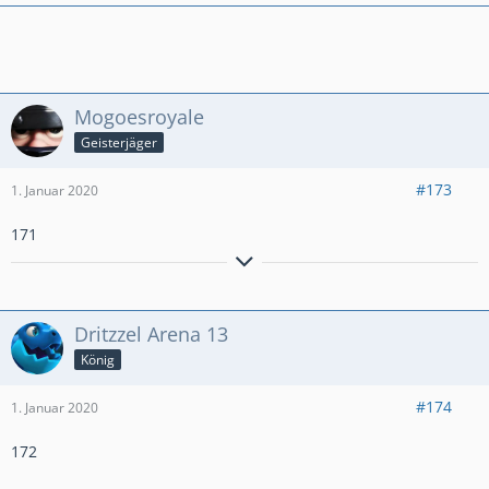
✧ -----
⪻ ✌ 𝔾𝔼ℝ𝕄𝔸ℕ𝔼ℕℍ𝔼ℝℤ #YUJG8R22 ✌⪼
-----
✧
Mogoesroyale
Geisterjäger
#173
1. Januar 2020
171
Aktiver Clasher aus Hamburg.
Miner Poison
PB: Ultimate Champion 1650
Dritzzel Arena 13
König
#174
1. Januar 2020
172