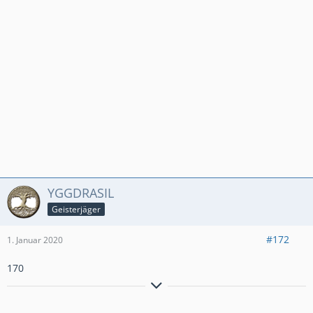
YGGDRASIL
Geisterjäger
#172
1. Januar 2020
170
٩(●̮̮̃•̃)۶
Til árs ok friðar
– all jenen, die mit uns sind!
٩(×̯×)۶
☣ ⚔ ༺ 𝓞𝓷 𝓽𝓱𝓮 𝓦𝓪𝔂 𝓽𝓸 𝓦𝓪𝓵𝓱𝓪𝓵𝓵𝓪! ༻ ☠ ☣