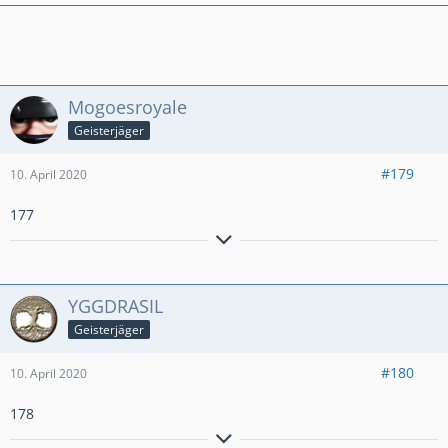
Mogoesroyale
Geisterjäger
#179
10. April 2020
177
Aktiver Clasher aus Hamburg.
Miner Poison
PB: Ultimate Champion 1650
YGGDRASIL
Geisterjäger
#180
10. April 2020
178
٩(●̮̮̃•̃)۶
Til árs ok friðar
– all jenen, die mit uns sind!
٩(×̯×)۶