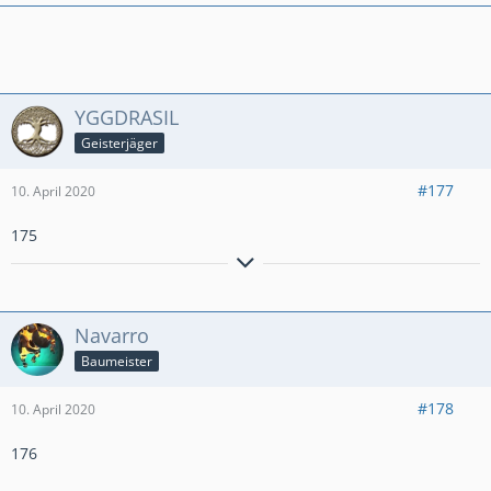
YGGDRASIL
Geisterjäger
#177
10. April 2020
175
٩(●̮̮̃•̃)۶
Til árs ok friðar
– all jenen, die mit uns sind!
٩(×̯×)۶
☣ ⚔ ༺ 𝓞𝓷 𝓽𝓱𝓮 𝓦𝓪𝔂 𝓽𝓸 𝓦𝓪𝓵𝓱𝓪𝓵𝓵𝓪! ༻ ☠ ☣
✧ -----
⪻ ✌ 𝔾𝔼ℝ𝕄𝔸ℕ𝔼ℕℍ𝔼ℝℤ #YUJG8R22 ✌⪼
-----
✧
Navarro
Baumeister
#178
10. April 2020
176