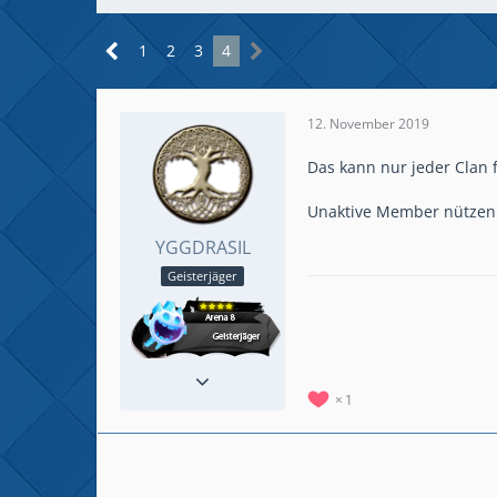
1
2
3
4
12. November 2019
Das kann nur jeder Clan f
Unaktive Member nützen 
YGGDRASIL
Geisterjäger
Reaktionen
377
Beiträge
777
1