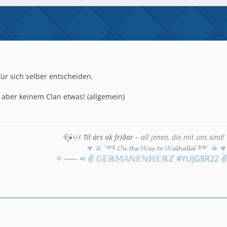
ür sich selber entscheiden.
aber keinem Clan etwas! (allgemein)
٩(●̮̮̃•̃)۶
Til árs ok friðar
– all jenen, die mit uns sind!
☣ ⚔ ༺ 𝓞𝓷 𝓽𝓱𝓮 𝓦𝓪𝔂 𝓽𝓸 𝓦𝓪𝓵𝓱𝓪𝓵𝓵𝓪! ༻ ☠ ☣
✧ -----
⪻ ✌ 𝔾𝔼ℝ𝕄𝔸ℕ𝔼ℕℍ𝔼ℝℤ #YUJG8R22 