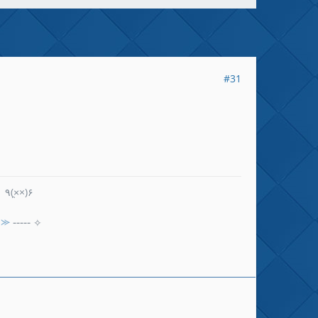
#31
٩(×̯×)۶
✌⪼
-----
✧