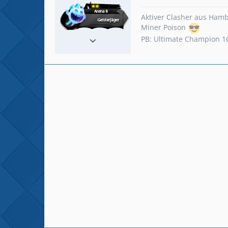
Aktiver Clasher aus Ham
Miner Poison
Reaktionen
124
PB: Ultimate Champion 1
Beiträge
649