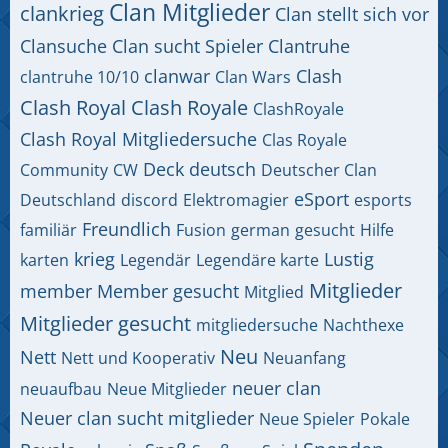
Clan Mitglieder
clankrieg
Clan stellt sich vor
Clansuche
Clan sucht Spieler
Clantruhe
clanwar
Clash
clantruhe 10/10
Clan Wars
Clash Royal
Clash Royale
ClashRoyale
Clash Royal Mitgliedersuche
Clas Royale
Deck
deutsch
Community
CW
Deutscher Clan
eSport
Deutschland
discord
Elektromagier
esports
Freundlich
familiär
Fusion
german
gesucht
Hilfe
krieg
Lustig
karten
Legendär
Legendäre karte
Mitglieder
member
Member gesucht
Mitglied
Mitglieder gesucht
mitgliedersuche
Nachthexe
Neu
Nett
Nett und Kooperativ
Neuanfang
neuer clan
neuaufbau
Neue Mitglieder
Neuer clan sucht mitglieder
Neue Spieler
Pokale