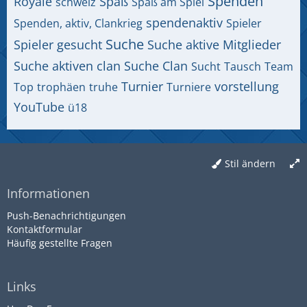
Spenden
Royale
Spaß
schweiz
Spaß am Spiel
spendenaktiv
Spenden, aktiv, Clankrieg
Spieler
Suche
Spieler gesucht
Suche aktive Mitglieder
Suche aktiven clan
Suche Clan
Sucht
Tausch
Team
Turnier
vorstellung
Top
trophäen
truhe
Turniere
YouTube
ü18
Stil ändern
Informationen
Push-Benachrichtigungen
Kontaktformular
Häufig gestellte Fragen
Links