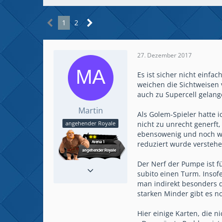
1
2
27. Dezember 2017
Es ist sicher nicht einfa
weichen die Sichtweisen 
auch zu Supercell gelang
Martin
Als Golem-Spieler hatte i
nicht zu unrecht generft,
angehender Royale
ebensowenig und noch wen
reduziert wurde verstehe 
Der Nerf der Pumpe ist f
Reaktionen
2
subito einen Turm. Insof
Beiträge
1
man indirekt besonders d
starken Minder gibt es n
Hier einige Karten, die n