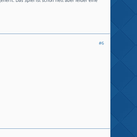
nerft. Das Spiel ist schon nett aber leider eine
#6