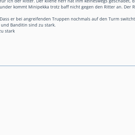
 für ich der Ritter. Der kliene nerf hat ihm keineswegs geschadet,
Wunder kommt Minipekka trotz baff nicht gegen den Ritter an. Der 
. Dass er bei angreifenden Truppen nochmals auf den Turm switcht 
 und Banditin sind zu stark.
zu stark