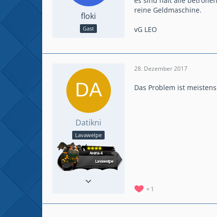
es sind halt alle betroff
reine Geldmaschine.
floki
vG LEO
Gast
28. Dezember 2017
Das Problem ist meisten
Datikni
Lavawelpe
Reaktionen
13
Beiträge
48
1