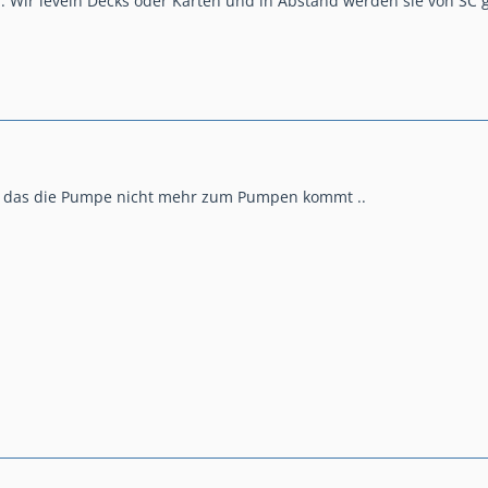
en. Wir leveln Decks oder Karten und in Abstand werden sie von SC ge
s das die Pumpe nicht mehr zum Pumpen kommt ..