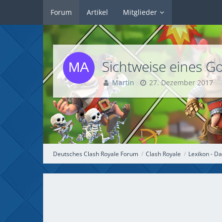
Forum
Artikel
Mitglieder
Sichtweise eines G
Martin
27. Dezember 2017
Deutsches Clash Royale Forum
Clash Royale
Lexikon - 