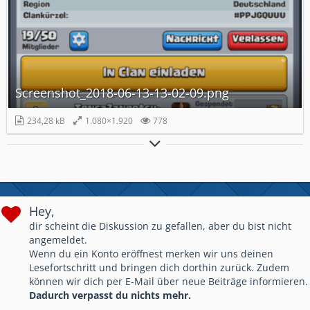
Screenshot_2018-06-13-13-02-09.png
234,28 kB
1.080×1.920
778
~ Clash Royale ~
Name: FalseReason
Clan : PixelHelden
Hey,
PS: Sind noch auf der suche nach Aktive sympathische
dir scheint die Diskussion zu gefallen, aber du bist nicht
Member!
angemeldet.
Wenn du ein Konto eröffnest merken wir uns deinen
Lesefortschritt und bringen dich dorthin zurück. Zudem
können wir dich per E-Mail über neue Beiträge informieren.
Dadurch verpasst du nichts mehr.