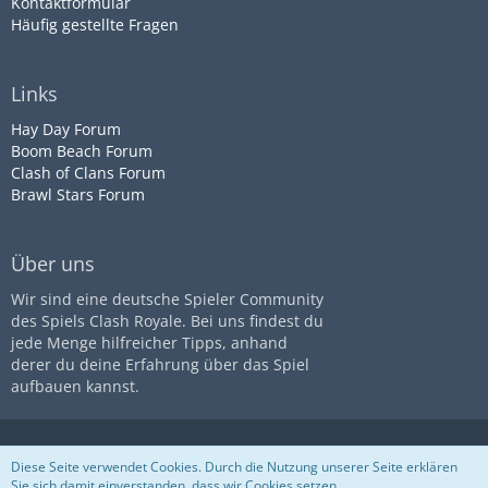
Kontaktformular
Häufig gestellte Fragen
Links
Hay Day Forum
Boom Beach Forum
Clash of Clans Forum
Brawl Stars Forum
Über uns
Wir sind eine deutsche Spieler Community
des Spiels Clash Royale. Bei uns findest du
jede Menge hilfreicher Tipps, anhand
derer du deine Erfahrung über das Spiel
aufbauen kannst.
Diese Seite ist nicht mit dem
Impressum
Datenschutz
Diese Seite verwendet Cookies. Durch die Nutzung unserer Seite erklären
Unternehmen
Supercell
assoziiert
Nutzungsbestimmungen
Sie sich damit einverstanden, dass wir Cookies setzen.