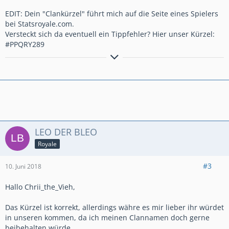
EDIT: Dein "Clankürzel" führt mich auf die Seite eines Spielers
bei Statsroyale.com.
Versteckt sich da eventuell ein Tippfehler? Hier unser Kürzel:
#PPQRY289
Lust am aktiven Spiel? Kommt in unseren aufstrebenden Clan:
Draco Franconis #PPQRY289
How to use a Forum: LESEN - ? - NOCHMAL LESEN - VERSTEHEN
- ANTWORTEN
LEO DER BLEO
Royale
#3
10. Juni 2018
Hallo Chrii_the_Vieh,
Das Kürzel ist korrekt, allerdings währe es mir lieber ihr würdet
in unseren kommen, da ich meinen Clannamen doch gerne
beibehalten würde.