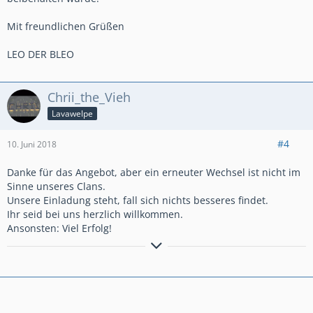
Mit freundlichen Grüßen
LEO DER BLEO
Chrii_the_Vieh
Lavawelpe
#4
10. Juni 2018
Danke für das Angebot, aber ein erneuter Wechsel ist nicht im
Sinne unseres Clans.
Unsere Einladung steht, fall sich nichts besseres findet.
Ihr seid bei uns herzlich willkommen.
Ansonsten: Viel Erfolg!
Lust am aktiven Spiel? Kommt in unseren aufstrebenden Clan:
Draco Franconis #PPQRY289
How to use a Forum: LESEN - ? - NOCHMAL LESEN - VERSTEHEN
- ANTWORTEN