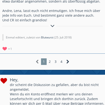
etwa dankbar angenommen, sondern als überflüssig abgetan.
Andre, Lena, lasst euch nicht entmutigen. Ich freue mich über
jede Info von Euch. Und bestimmt ganz viele andere auch.
Und CR ist einfach grandios!
Für Holzerkunde! 41.000+ Trophies Clan
Einmal editiert, zuletzt von
Blutwurst
(
25. Juli 2018
)
1
1
2
3
4
Hey,
dir scheint die Diskussion zu gefallen, aber du bist nicht
angemeldet.
Wenn du ein Konto eröffnest merken wir uns deinen
Lesefortschritt und bringen dich dorthin zurück. Zudem
können wir dich per E-Mail über neue Beiträge informieren.