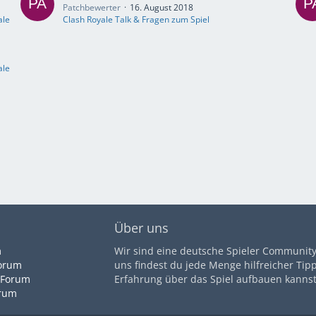
Patchbewerter
16. August 2018
ale
Clash Royale Talk & Fragen zum Spiel
ale
Über uns
m
Wir sind eine deutsche Spieler Community 
orum
uns findest du jede Menge hilfreicher Tip
 Forum
Erfahrung über das Spiel aufbauen kannst
orum