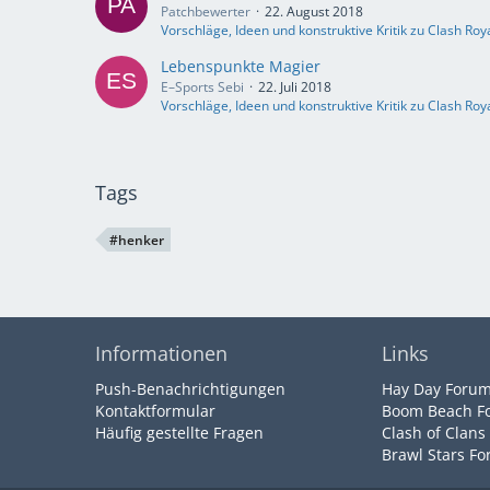
Patchbewerter
22. August 2018
Vorschläge, Ideen und konstruktive Kritik zu Clash Roy
Lebenspunkte Magier
E–Sports Sebi
22. Juli 2018
Vorschläge, Ideen und konstruktive Kritik zu Clash Roy
Tags
#henker
Informationen
Links
Push-Benachrichtigungen
Hay Day Foru
Kontaktformular
Boom Beach F
Häufig gestellte Fragen
Clash of Clans
Brawl Stars F