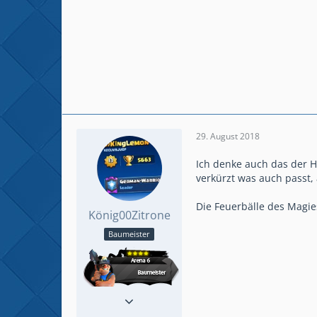
29. August 2018
Ich denke auch das der He
verkürzt was auch passt, 
Die Feuerbälle des Magies
König00Zitrone
Baumeister
Reaktionen
41
Beiträge
158