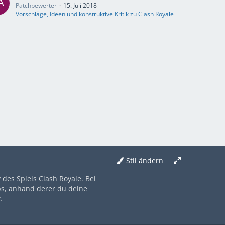
Patchbewerter
15. Juli 2018
Vorschläge, Ideen und konstruktive Kritik zu Clash Royale
Stil ändern
des Spiels Clash Royale. Bei
ps, anhand derer du deine
.