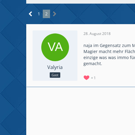
1
2
28. August 2018
naja im Gegensatz zum M
Magier macht mehr Fläch
einzige was was immo für
gemacht.
Valyria
Gast
1