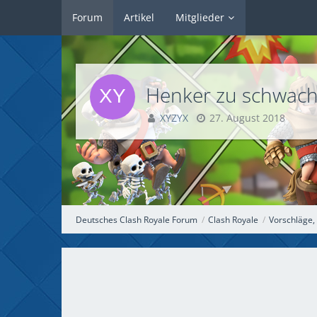
Forum
Artikel
Mitglieder
Henker zu schwac
XYZYX
27. August 2018
Deutsches Clash Royale Forum
Clash Royale