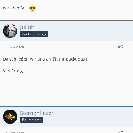
wir ebenfalls
Juljoh
Zauberlehrling
#6
12. Juni 2020
Da schließen wir uns an 😅. Ihr packt das !
Viel Erfolg
Sternenflitzer
Baumeister
#7
14. Juni 2020