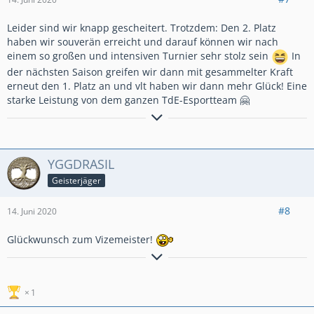
Leider sind wir knapp gescheitert. Trotzdem: Den 2. Platz
haben wir souverän erreicht und darauf können wir nach
einem so großen und intensiven Turnier sehr stolz sein
In
der nächsten Saison greifen wir dann mit gesammelter Kraft
erneut den 1. Platz an und vlt haben wir dann mehr Glück! Eine
starke Leistung von dem ganzen TdE-Esportteam 🤗
Sterni, Anführer
The dark path
Deutsche Clash Royale Clanfamilie
The dark Empire
YGGDRASIL
Geisterjäger
#8
14. Juni 2020
Glückwunsch zum Vizemeister!
٩(●̮̮̃•̃)۶
Til árs ok friðar
– all jenen, die mit uns sind!
٩(×̯×)۶
☣ ⚔ ༺ 𝓞𝓷 𝓽𝓱𝓮 𝓦𝓪𝔂 𝓽𝓸 𝓦𝓪𝓵𝓱𝓪𝓵𝓵𝓪! ༻ ☠ ☣
✧ -----
⪻ ✌ 𝔾𝔼ℝ𝕄𝔸ℕ𝔼ℕℍ𝔼ℝℤ #YUJG8R22 ✌⪼
-----
✧
1