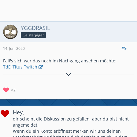
YGGDRASIL
Geisterjäger
#9
14. Juni 2020
Fall's sich wer das noch im Nachgang ansehen möchte:
TdE_Titus Twitch
٩(●̮̮̃•̃)۶
Til árs ok friðar
– all jenen, die mit uns sind!
٩(×̯×)۶
☣ ⚔ ༺ 𝓞𝓷 𝓽𝓱𝓮 𝓦𝓪𝔂 𝓽𝓸 𝓦𝓪𝓵𝓱𝓪𝓵𝓵𝓪! ༻ ☠ ☣
✧ -----
⪻ ✌ 𝔾𝔼ℝ𝕄𝔸ℕ𝔼ℕℍ𝔼ℝℤ #YUJG8R22 ✌⪼
-----
✧
2
Hey,
dir scheint die Diskussion zu gefallen, aber du bist nicht
angemeldet.
Wenn du ein Konto eröffnest merken wir uns deinen