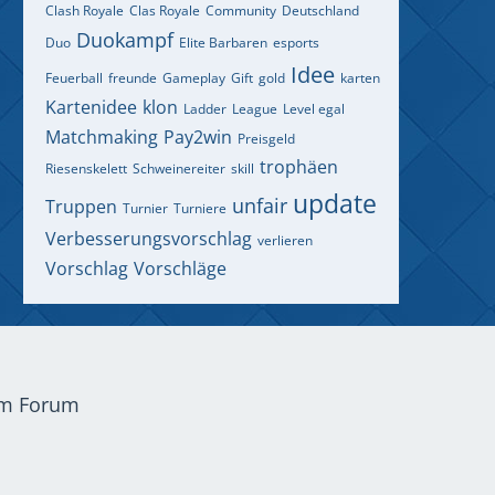
Clash Royale
Clas Royale
Community
Deutschland
Duokampf
Duo
Elite Barbaren
esports
Idee
Feuerball
freunde
Gameplay
Gift
gold
karten
Kartenidee
klon
Ladder
League
Level egal
Matchmaking
Pay2win
Preisgeld
trophäen
Riesenskelett
Schweinereiter
skill
update
unfair
Truppen
Turnier
Turniere
Verbesserungsvorschlag
verlieren
Vorschlag
Vorschläge
em Forum