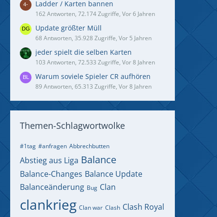
Ladder / Karten bannen
162 Antworten, 72.174 Zugriffe, Vor 6 Jahren
Update größter Müll
68 Antworten, 35.928 Zugriffe, Vor 5 Jahren
jeder spielt die selben Karten
103 Antworten, 72.533 Zugriffe, Vor 8 Jahren
Warum soviele Spieler CR aufhören
89 Antworten, 65.313 Zugriffe, Vor 8 Jahren
Themen-Schlagwortwolke
#1tag
#anfragen
Abbrechbutten
Balance
Abstieg aus Liga
Balance-Changes
Balance Update
Balanceänderung
Clan
Bug
clankrieg
Clash Royal
Clan war
Clash