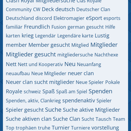
Clash Royal Mitgliedersuche
Clas Royale
Deck
deutsch
Community
CW
Deutscher Clan
eSport
Deutschland
discord
Elektromagier
esports
Freundlich
familiär
Fusion
german
gesucht
Hilfe
krieg
Lustig
karten
Legendär
Legendäre karte
Mitglieder
member
Member gesucht
Mitglied
Mitglieder gesucht
mitgliedersuche
Nachthexe
Neu
Nett
Nett und Kooperativ
Neuanfang
neuer clan
neuaufbau
Neue Mitglieder
Neuer clan sucht mitglieder
Neue Spieler
Pokale
Spenden
Royale
Spaß
schweiz
Spaß am Spiel
spendenaktiv
Spenden, aktiv, Clankrieg
Spieler
Suche
Spieler gesucht
Suche aktive Mitglieder
Suche aktiven clan
Suche Clan
Sucht
Tausch
Team
Turnier
vorstellung
Top
trophäen
truhe
Turniere