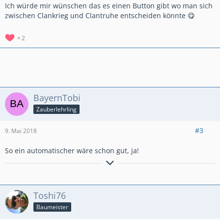
Ich würde mir wünschen das es einen Button gibt wo man sich
zwischen Clankrieg und Clantruhe entscheiden könnte 😋
2
BayernTobi
Zauberlehrling
#3
9. Mai 2018
So ein automatischer wäre schon gut, ja!
Spielerlevel: 13
Clan: Die Furiosen
Trophäenrekord: 5108
Toshi76
aktuelles Deck: Königsriese 13, Lakaienhorde 13, Rakete 10,
Bombenturm 11, Prinzessin 3, Koboldherde 13, 3er Lakaien 13,
Baumeister
Koboldfass 7