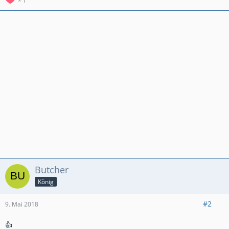
1
Butcher
König
#2
9. Mai 2018
👍