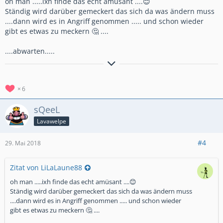
oh man .....ixh finde das echt amüsant ....😊
Ständig wird darüber gemeckert das sich da was ändern muss
....dann wird es in Angriff genommen ..... und schon wieder
gibt es etwas zu meckern 🤔 ....
....abwarten.....
Du bist süchtig nach Clash Royale
...?
6
....Du träumst Nachts vom Schweinereiter und grünen
Kobolden.....?
sQeeL
....Dann bist du bei uns genau richtig!!
Lavawelpe
🔜
🔝
Nordwall
#8LJQ282Y
#4
29. Mai 2018
Zitat von LiLaLaune88
WIR FREUEN UNS AUF DICH ❗
❗
oh man .....ixh finde das echt amüsant ....😊
Discord vorhanden
Ständig wird darüber gemeckert das sich da was ändern muss
https://discord.gg/ejH2Dr
....dann wird es in Angriff genommen ..... und schon wieder
gibt es etwas zu meckern 🤔 ....