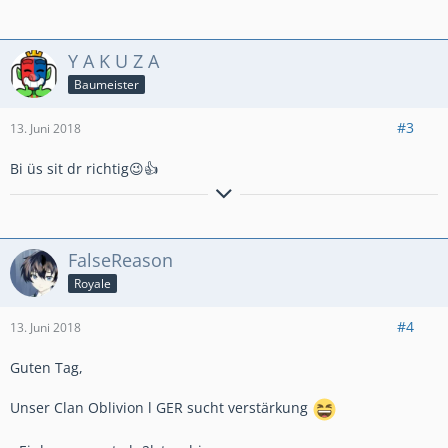
Y A K U Z A
Baumeister
#3
13. Juni 2018
Bi üs sit dr richtig😉👍
COSA☠️NOSTRA #2PP2VGGV
FalseReason
Royale
#4
13. Juni 2018
Guten Tag,
Unser Clan Oblivion l GER sucht verstärkung