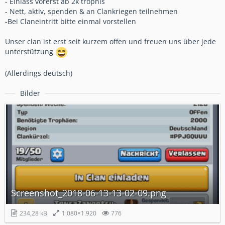
- Einlass vorerst ab 2k trophis
- Nett, aktiv, spenden & an Clankriegen teilnehmen
-Bei Claneintritt bitte einmal vorstellen
Unser clan ist erst seit kurzem offen und freuen uns über jede
unterstützung
(Allerdings deutsch)
Bilder
Screenshot_2018-06-13-13-02-09.png
234,28 kB
1.080×1.920
776