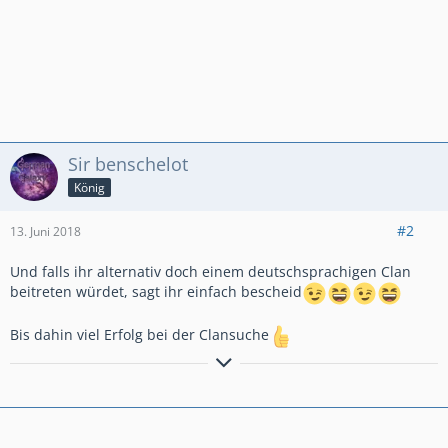
Sir benschelot
König
#2
13. Juni 2018
Und falls ihr alternativ doch einem deutschsprachigen Clan
beitreten würdet, sagt ihr einfach bescheid
Bis dahin viel Erfolg bei der Clansuche
Hier noch der Weg zu unserer Clanvorstellung
Clanvorstellung
*German Galaxy*
Besucht uns unter GermanGalaxy #2RGY2YGU
GermanGalaxy 2 #2JRCULPG
GermanGalaxy 3 #8QG8LLLQ