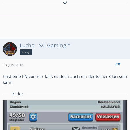
~ Clash Royale ~
Name: FalseReason
Clan : PixelHelden
PS: Sind noch auf der suche nach Aktive sympathische
Member!
Lucho - SC-Gaming™
König
#5
13. Juni 2018
hast eine PN von mir falls es doch auch ein deutscher Clan sein
kann
Bilder