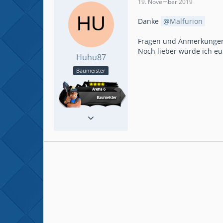
19. November 2019
Danke
Malfurion
Fragen und Anmerkungen k
Noch lieber würde ich eu
Huhu87
Baumeister
Reaktionen
37
Beiträge
157