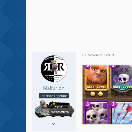
19. November 2019
Malfurion
lebende Legende
Reaktionen
522
Beiträge
923