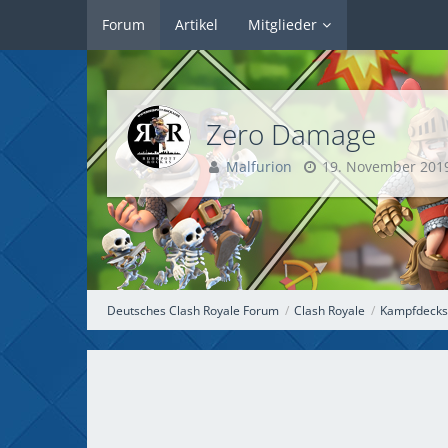
Forum
Artikel
Mitglieder
Zero Damage
Malfurion
19. November 201
Deutsches Clash Royale Forum
Clash Royale
Kampfdecks