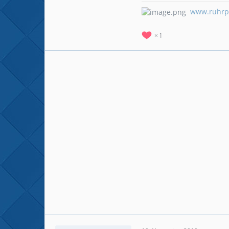
www.ruhrpo
1