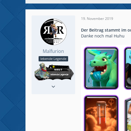
19. November 2019
Der Beitrag stammt im o
Danke noch mal Huhu
Malfurion
lebende Legende
Reaktionen
522
Beiträge
923