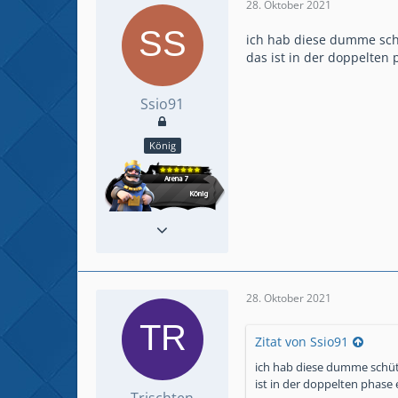
28. Oktober 2021
ich hab diese dumme schü
das ist in der doppelten
Ssio91
König
Reaktionen
73
Beiträge
473
28. Oktober 2021
Zitat von Ssio91
ich hab diese dumme schütz
ist in der doppelten phase
Trischten