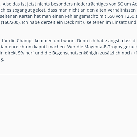
. Also das ist jetzt nichts besonders niederträchtiges von SC um A
ch es sogar gut gelöst, dass man nicht an den alten Verhältnissen
eltenen Karten hat man einen Fehler gemacht: mit 550 von 1250 si
e (160/200). Ich habe derzeit ein Deck mit 6 seltenen im Einsatz u
s für die Champs kommen und wann. Denn ich habe angst, dass di
riantenreichtum kaputt machen. Wer die Magenta-E-Trophy gekuckt
 direkt 5% nerf und die Bogenschützenkönigin zusätzlich noch +1
ng.