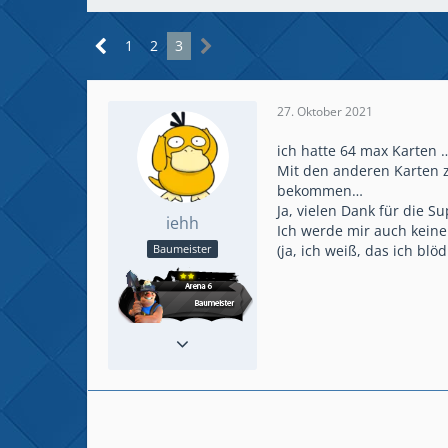
1
2
3
27. Oktober 2021
ich hatte 64 max Karten 
Mit den anderen Karten z
bekommen…
Ja, vielen Dank für die S
iehh
Ich werde mir auch kein
(ja, ich weiß, das ich blö
Baumeister
Reaktionen
15
Beiträge
123
Spielerlevel
15
Plattform
iOS