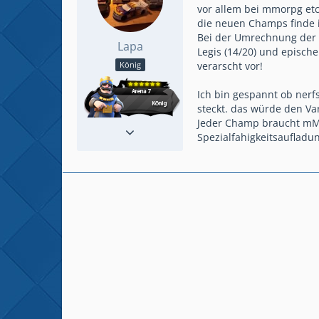
vor allem bei mmorpg etc
die neuen Champs finde i
Bei der Umrechnung der s
Lapa
Legis (14/20) und episch
verarscht vor!
König
Ich bin gespannt ob nerf
steckt. das würde den Va
Jeder Champ braucht mMn
Reaktionen
99
Spezialfahigkeitsaufladu
Beiträge
510