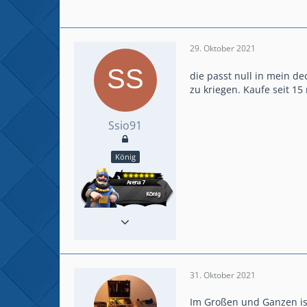
29. Oktober 2021
die passt null in mein dec
zu kriegen. Kaufe seit 15
Ssio91
König
Reaktionen
73
Beiträge
473
31. Oktober 2021
Im Großen und Ganzen ist 