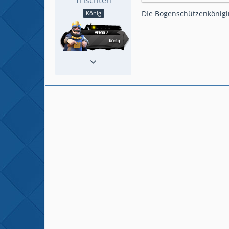
DIe Bogenschützenkönigin
König
Reaktionen
26
Beiträge
246
Spielerlevel
12
Clan
Bergcamp
Plattform
Android