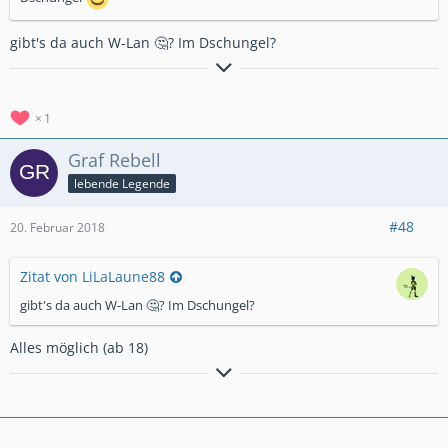
gibt's da auch W-Lan 🤔? Im Dschungel?
Du bist süchtig nach Clash Royale
...?
1
....Du träumst Nachts vom Schweinereiter und grünen
Kobolden.....?
Graf Rebell
....Dann bist du bei uns genau richtig!!
lebende Legende
🔜
🔝
Nordwall
#8LJQ282Y
#48
20. Februar 2018
Zitat von LiLaLaune88
WIR FREUEN UNS AUF DICH ❗
❗
gibt's da auch W-Lan 🤔? Im Dschungel?
Discord vorhanden
https://discord.gg/ejH2Dr
Alles möglich (ab 18)
"Es kommt nicht darauf an, dem Leben mehr Jahre zu geben,
sondern den Jahren mehr Leben zu geben."