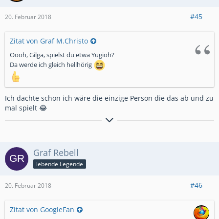
#45
20. Februar 2018
Zitat von Graf M.Christo
Oooh, Gilga, spielst du etwa Yugioh?
Da werde ich gleich hellhörig
Ich dachte schon ich wäre die einzige Person die das ab und zu
mal spielt 😂
"If life won‘t wait, I guess it‘s up to me!"
Graf Rebell
lebende Legende
#46
20. Februar 2018
Zitat von GoogleFan