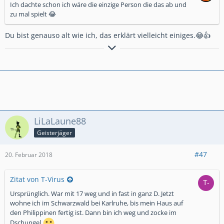
Ich dachte schon ich wäre die einzige Person die das ab und
zu mal spielt 😂
Du bist genauso alt wie ich, das erklärt vielleicht einiges.😂👍
"Es kommt nicht darauf an, dem Leben mehr Jahre zu geben,
sondern den Jahren mehr Leben zu geben."
LiLaLaune88
Geisterjäger
#47
20. Februar 2018
Zitat von T-Virus
Ursprünglich. War mit 17 weg und in fast in ganz D. Jetzt
wohne ich im Schwarzwald bei Karlruhe, bis mein Haus auf
den Philippinen fertig ist. Dann bin ich weg und zocke im
Dschungel