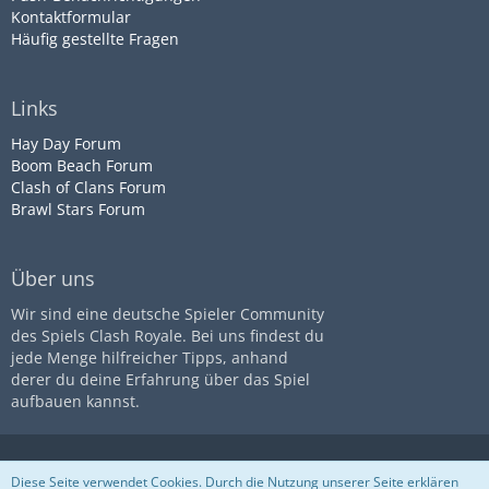
Kontaktformular
Häufig gestellte Fragen
Links
Hay Day Forum
Boom Beach Forum
Clash of Clans Forum
Brawl Stars Forum
Über uns
Wir sind eine deutsche Spieler Community
des Spiels Clash Royale. Bei uns findest du
jede Menge hilfreicher Tipps, anhand
derer du deine Erfahrung über das Spiel
aufbauen kannst.
Diese Seite ist nicht mit dem
Impressum
Datenschutz
Diese Seite verwendet Cookies. Durch die Nutzung unserer Seite erklären
Unternehmen
Supercell
assoziiert
Nutzungsbestimmungen