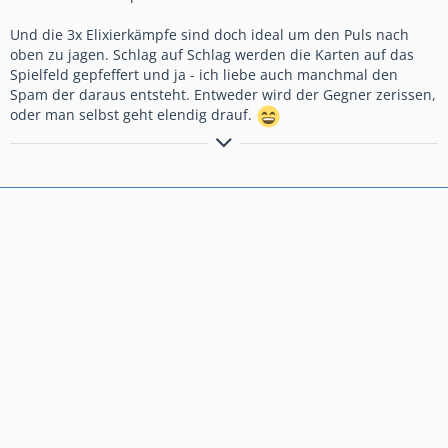
Und die 3x Elixierkämpfe sind doch ideal um den Puls nach
oben zu jagen. Schlag auf Schlag werden die Karten auf das
Spielfeld gepfeffert und ja - ich liebe auch manchmal den
Spam der daraus entsteht. Entweder wird der Gegner zerissen,
oder man selbst geht elendig drauf.
"That woman was the only reason on earth for me to tolerate
human life!"
— Dracula (Castlevania)