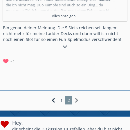
die ich nicht mag. Duo Kämpfe sind auch so ein Ding... da
muss man Glück haben das der Partner keinen Fehler macht.
Man hat einem also somit die klare chance genommen mit
Alles anzeigen
seinem Standart Deck 3 siege einzufahren... meiner Meinung
nach sollte man Doppel und einfach elixier hinzufügen
Bin genau deiner Meinung. Die 5 Slots reichen seit langem
nicht mehr für meine Ladder Decks und dann will ich nicht
noch einen Slot für so einen Fun-Spielmodus verschwenden!
_______________________________
Spielername:
Erci86
Spielerlevel:
13
1
Höchste Trophäen:
5522
Clanname:
Mohrenbräu Inc.
Clankürzel:
#2C2JL9VL
Mohrenbräu Inc. (Stats Royale)
1
2
Hey,
dir scheint die Diskussion zu gefallen, aber du bist nicht