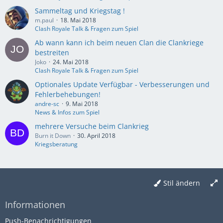
Sammeltag und Kriegstag !
m.paul
18. Mai 2018
Clash Royale Talk & Fragen zum Spiel
Ab wann kann ich beim neuen Clan die Clankriege
bestreiten
Joko
24. Mai 2018
Clash Royale Talk & Fragen zum Spiel
Optionales Update Verfügbar - Verbesserungen und
Fehlerbehebungen!
andre-sc
9. Mai 2018
News & Infos zum Spiel
mehrere Versuche beim Clankrieg
Burn it Down
30. April 2018
Kriegsberatung
Stil ändern
Informationen
Push-Benachrichtigungen