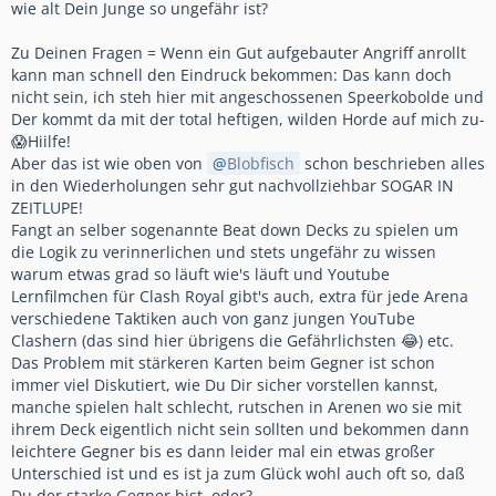
wie alt Dein Junge so ungefähr ist?
Zu Deinen Fragen = Wenn ein Gut aufgebauter Angriff anrollt
kann man schnell den Eindruck bekommen: Das kann doch
nicht sein, ich steh hier mit angeschossenen Speerkobolde und
Der kommt da mit der total heftigen, wilden Horde auf mich zu-
😱Hiilfe!
Aber das ist wie oben von
Blobfisch
schon beschrieben alles
in den Wiederholungen sehr gut nachvollziehbar SOGAR IN
ZEITLUPE!
Fangt an selber sogenannte Beat down Decks zu spielen um
die Logik zu verinnerlichen und stets ungefähr zu wissen
warum etwas grad so läuft wie's läuft und Youtube
Lernfilmchen für Clash Royal gibt's auch, extra für jede Arena
verschiedene Taktiken auch von ganz jungen YouTube
Clashern (das sind hier übrigens die Gefährlichsten 😂) etc.
Das Problem mit stärkeren Karten beim Gegner ist schon
immer viel Diskutiert, wie Du Dir sicher vorstellen kannst,
manche spielen halt schlecht, rutschen in Arenen wo sie mit
ihrem Deck eigentlich nicht sein sollten und bekommen dann
leichtere Gegner bis es dann leider mal ein etwas großer
Unterschied ist und es ist ja zum Glück wohl auch oft so, daß
Du der starke Gegner bist, oder?