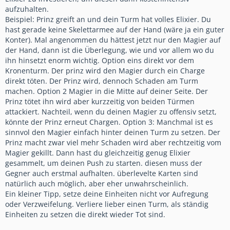
aufzuhalten.
Beispiel: Prinz greift an und dein Turm hat volles Elixier. Du
hast gerade keine Skelettarmee auf der Hand (wäre ja ein guter
Konter). Mal angenommen du hättest jetzt nur den Magier auf
der Hand, dann ist die Überlegung, wie und vor allem wo du
ihn hinsetzt enorm wichtig. Option eins direkt vor dem
Kronenturm. Der prinz wird den Magier durch ein Charge
direkt töten. Der Prinz wird, dennoch Schaden am Turm
machen. Option 2 Magier in die Mitte auf deiner Seite. Der
Prinz tötet ihn wird aber kurzzeitig von beiden Türmen
attackiert. Nachteil, wenn du deinen Magier zu offensiv setzt,
könnte der Prinz erneut Chargen. Option 3: Manchmal ist es
sinnvol den Magier einfach hinter deinen Turm zu setzen. Der
Prinz macht zwar viel mehr Schaden wird aber rechtzeitig vom
Magier gekillt. Dann hast du gleichzeitig genug Elixier
gesammelt, um deinen Push zu starten. diesen muss der
Gegner auch erstmal aufhalten. überlevelte Karten sind
natürlich auch möglich, aber eher unwahrscheinlich.
Ein kleiner Tipp, setze deine Einheiten nicht vor Aufregung
oder Verzweifelung. Verliere lieber einen Turm, als ständig
Einheiten zu setzen die direkt wieder Tot sind.