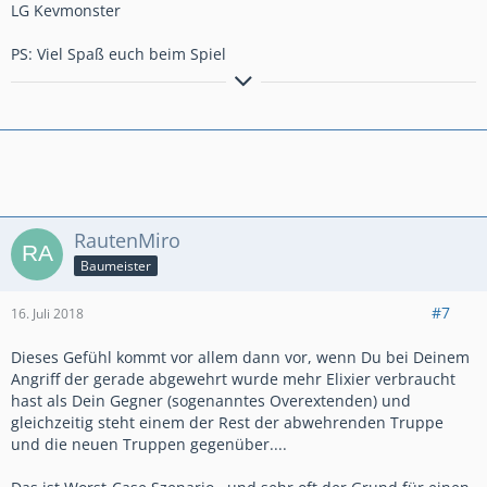
LG Kevmonster
PS: Viel Spaß euch beim Spiel
Chaos Clasher
Zitat
-
Geniale Menschen finden sich nur im Chaos
RautenMiro
zurecht.
-
Baumeister
Manfred Hinrich (1926- 2015)
#7
16. Juli 2018
-
deutscher Philosoph-
Dieses Gefühl kommt vor allem dann vor, wenn Du bei Deinem
Angriff der gerade abgewehrt wurde mehr Elixier verbraucht
hast als Dein Gegner (sogenanntes Overextenden) und
gleichzeitig steht einem der Rest der abwehrenden Truppe
und die neuen Truppen gegenüber....