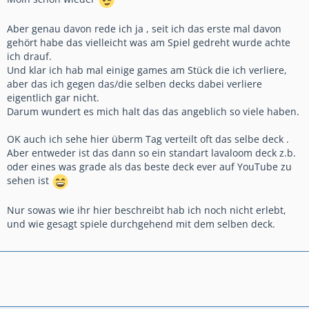
halt so gut wie keine Chance hatte.
Also lass mich lügen, aber es kann doch nicht sein, bei so
Aber genau davon rede ich ja , seit ich das erste mal davon
vielen CR Spielern, das dass Matchmaking dir ernsthaft 3 oder
gehört habe das vielleicht was am Spiel gedreht wurde achte
teils sogar 4 mal identische Decks als Gegner präsentiert...
ich drauf.
Sollte es wirklich nur reiner Zufall sein, wie deine Gegner
Und klar ich hab mal einige games am Stück die ich verliere,
ausgesucht werden, dann ist in meinen Augen definitiv von
aber das ich gegen das/die selben decks dabei verliere
Nöten dort was zu ändern.
eigentlich gar nicht.
Darum wundert es mich halt das das angeblich so viele haben.
OK auch ich sehe hier überm Tag verteilt oft das selbe deck .
Aber entweder ist das dann so ein standart lavaloom deck z.b.
oder eines was grade als das beste deck ever auf YouTube zu
sehen ist
Nur sowas wie ihr hier beschreibt hab ich noch nicht erlebt,
und wie gesagt spiele durchgehend mit dem selben deck.