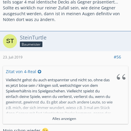
teils sogar 4 mal identische Decks als Gegner präsentiert...
Sollte es wirklich nur reiner Zufall sein, wie deine Gegner
ausgesucht werden, dann ist in meinen Augen definitiv von
Nöten dort was zu ändern.
SteinTurtle
Baumeister
#56
23. Juli 2019
Zitat von 4-Real
Vielleicht gehst du auch entspannter und nicht so, ohne das
es jetzt böse sein / klingen soll, weitsichtiger von dem
Spielverhältnis ins Spielgeschehen. Vielleicht spielst du
einfach deine Spiele, wenn du verlierst, verlierst du, wenn du
gewinnst, gewinnst du. Es gibt aber auch andere Leute, so wie
z.B. mich, der sich immer wundert, wieso z.B. 3 mal am Stück
dann Gegner mit fast Identischen Decks kommen, gegen das
du auch verloren hast bzw es sehr sehr schwierig hattest zu
Alles anzeigen
gewinnen? Verliere ich z.B. gegen ein Deck, kommen
komischerweise fast immer Identische Decks gegen die ich
Moin schon wieder