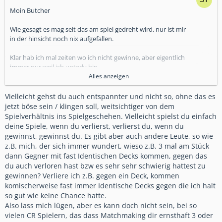
Moin Butcher
Wie gesagt es mag seit das am spiel gedreht wird, nur ist mir
in der hinsicht noch nix aufgefallen.
Klar hab ich mal zeiten wo ich nicht gewinne, aber eigentlich
immer nur weil ich unterlv bin.
Alles anzeigen
Und zu dem das man immer konterdecks bekommt .
Meinen zweitacc spiel ich mit nem deck was ich am ersten tag
Vielleicht gehst du auch entspannter und nicht so, ohne das es
gebaut hab, und noch ist mir kein muster unter gekommen
jetzt böse sein / klingen soll, weitsichtiger von dem
das Cell mich iwie Kontert.
Spielverhältnis ins Spielgeschehen. Vielleicht spielst du einfach
deine Spiele, wenn du verlierst, verlierst du, wenn du
Gruß Turtle
gewinnst, gewinnst du. Es gibt aber auch andere Leute, so wie
z.B. mich, der sich immer wundert, wieso z.B. 3 mal am Stück
dann Gegner mit fast Identischen Decks kommen, gegen das
du auch verloren hast bzw es sehr sehr schwierig hattest zu
gewinnen? Verliere ich z.B. gegen ein Deck, kommen
komischerweise fast immer Identische Decks gegen die ich halt
so gut wie keine Chance hatte.
Also lass mich lügen, aber es kann doch nicht sein, bei so
vielen CR Spielern, das dass Matchmaking dir ernsthaft 3 oder