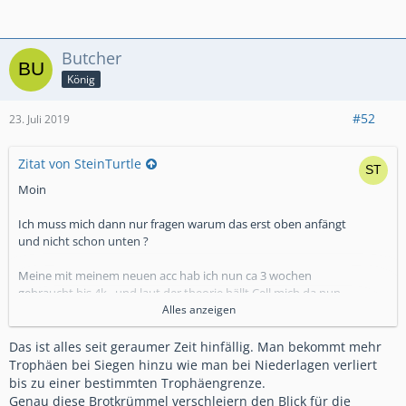
Butcher
König
#52
23. Juli 2019
Zitat von SteinTurtle
Moin
Ich muss mich dann nur fragen warum das erst oben anfängt
und nicht schon unten ?
Meine mit meinem neuen acc hab ich nun ca 3 wochen
gebraucht bis 4k , und laut der theorie hällt Cell mich da nun
fest.
Alles anzeigen
Wäre es für die nicht sinniger das von anfang an zu machen
und es leicht zu steigern?
Das ist alles seit geraumer Zeit hinfällig. Man bekommt mehr
So könnten sie leute viel länger halten.
Trophäen bei Siegen hinzu wie man bei Niederlagen verliert
bis zu einer bestimmten Trophäengrenze.
Also von der logik her würe ich es so machen.
Genau diese Brotkrümmel verschleiern den Blick für die