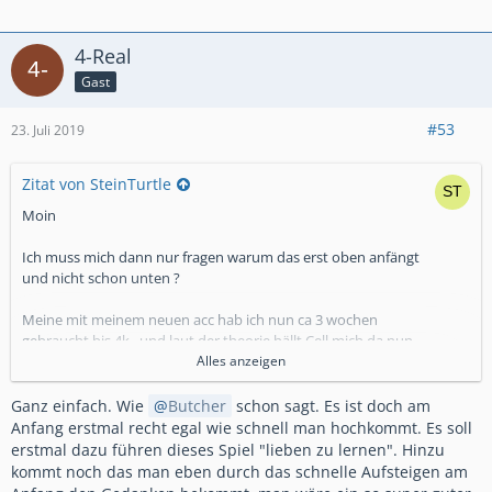
4-Real
Gast
#53
23. Juli 2019
Zitat von SteinTurtle
Moin
Ich muss mich dann nur fragen warum das erst oben anfängt
und nicht schon unten ?
Meine mit meinem neuen acc hab ich nun ca 3 wochen
gebraucht bis 4k , und laut der theorie hällt Cell mich da nun
fest.
Alles anzeigen
Wäre es für die nicht sinniger das von anfang an zu machen
und es leicht zu steigern?
Ganz einfach. Wie
Butcher
schon sagt. Es ist doch am
So könnten sie leute viel länger halten.
Anfang erstmal recht egal wie schnell man hochkommt. Es soll
erstmal dazu führen dieses Spiel "lieben zu lernen". Hinzu
Also von der logik her würe ich es so machen.
kommt noch das man eben durch das schnelle Aufsteigen am