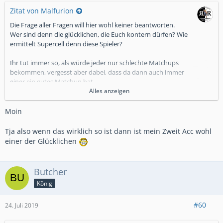
Zitat von Malfurion
Die Frage aller Fragen will hier wohl keiner beantworten.
Wer sind denn die glücklichen, die Euch kontern dürfen? Wie
ermittelt Supercell denn diese Spieler?
Ihr tut immer so, als würde jeder nur schlechte Matchups
bekommen, vergesst aber dabei, dass da dann auch immer
einer ein gutes Matchup hat.
Alles anzeigen
Das liegt nicht an Supercells Matcmakingzauberei, sondern
einfach daran, dass einige Karten scheiße sind.
Moin
Tja also wenn das wirklich so ist dann ist mein Zweit Acc wohl
einer der Glücklichen
Butcher
König
#60
24. Juli 2019