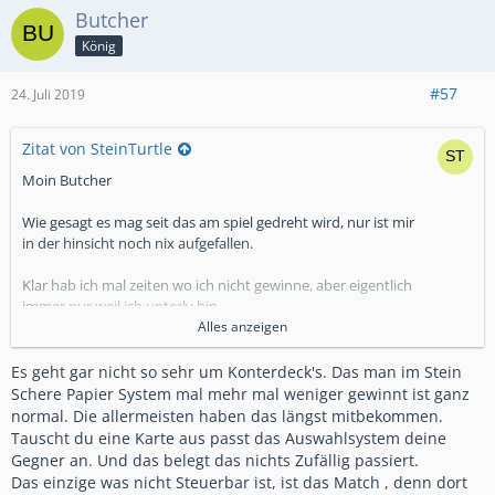
Butcher
König
#57
24. Juli 2019
Zitat von SteinTurtle
Moin Butcher
Wie gesagt es mag seit das am spiel gedreht wird, nur ist mir
in der hinsicht noch nix aufgefallen.
Klar hab ich mal zeiten wo ich nicht gewinne, aber eigentlich
immer nur weil ich unterlv bin.
Alles anzeigen
Und zu dem das man immer konterdecks bekommt .
Meinen zweitacc spiel ich mit nem deck was ich am ersten tag
Es geht gar nicht so sehr um Konterdeck's. Das man im Stein
gebaut hab, und noch ist mir kein muster unter gekommen
Schere Papier System mal mehr mal weniger gewinnt ist ganz
das Cell mich iwie Kontert.
normal. Die allermeisten haben das längst mitbekommen.
Tauscht du eine Karte aus passt das Auswahlsystem deine
Gruß Turtle
Gegner an. Und das belegt das nichts Zufällig passiert.
Das einzige was nicht Steuerbar ist, ist das Match , denn dort