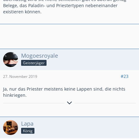
Belege, das Paladin- und Priestertypen nebeneinander
existieren können.
Mogoesroyale
Geisterjäger
#23
27. November 2019
Ja, nur das Priester meistens keine Lappen sind, die nichts
hinkriegen.
Aktiver Clasher aus Hamburg.
Miner Poison
PB: Ultimate Champion 1650
Lapa
König