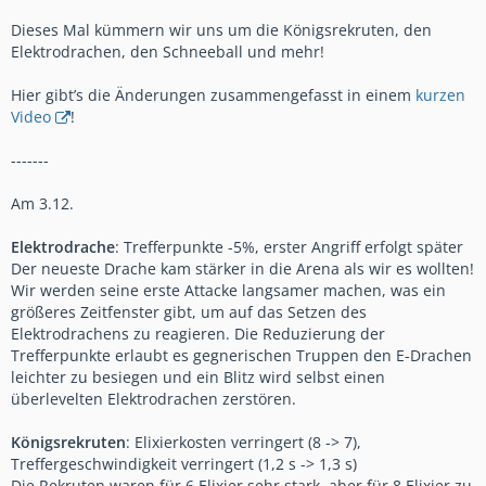
Dieses Mal kümmern wir uns um die Königsrekruten, den
Elektrodrachen, den Schneeball und mehr!
Hier gibt’s die Änderungen zusammengefasst in einem
kurzen
Video
!
-------
Am 3.12.
Elektrodrache
: Trefferpunkte -5%, erster Angriff erfolgt später
Der neueste Drache kam stärker in die Arena als wir es wollten!
Wir werden seine erste Attacke langsamer machen, was ein
größeres Zeitfenster gibt, um auf das Setzen des
Elektrodrachens zu reagieren. Die Reduzierung der
Trefferpunkte erlaubt es gegnerischen Truppen den E-Drachen
leichter zu besiegen und ein Blitz wird selbst einen
überlevelten Elektrodrachen zerstören.
Königsrekruten
: Elixierkosten verringert (8 -> 7),
Treffergeschwindigkeit verringert (1,2 s -> 1,3 s)
Die Rekruten waren für 6 Elixier sehr stark, aber für 8 Elixier zu