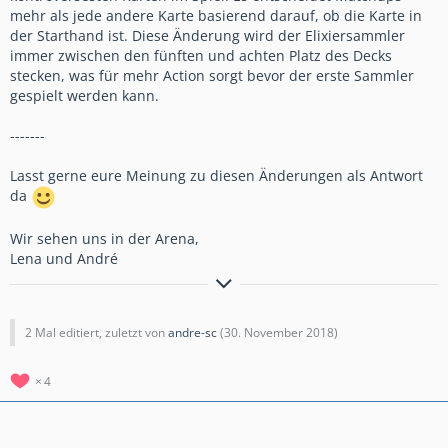
mehr als jede andere Karte basierend darauf, ob die Karte in
der Starthand ist. Diese Änderung wird der Elixiersammler
immer zwischen den fünften und achten Platz des Decks
stecken, was für mehr Action sorgt bevor der erste Sammler
gespielt werden kann.
-------
Lasst gerne eure Meinung zu diesen Änderungen als Antwort
da
Wir sehen uns in der Arena,
Lena und André
Findet Clash Royale in den sozialen Medien:
Facebook
Twitter
2 Mal editiert, zuletzt von
andre-sc
(
30. November 2018
)
Und immer schön "Neues bei Royale" checken
4