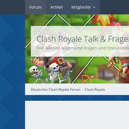
Forum
Artikel
Mitglieder
Clash Royale Talk & Frag
Hier können allgemeine Fragen und Diskussione
Deutsches Clash Royale Forum
Clash Royale