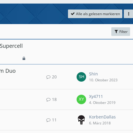
Alle als gelesen markieren
Filter
Supercell
 im Duo
Shin
20
10. Oktober 2023
Xy4711
18
4. Oktober 2019
KorbenDallas
11
6. März 2018