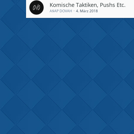
Komische Taktiken, Pushs Etc.
A$AP DOVAH
4. März 2018