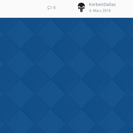
KorbenDallas
4
4. März 2018