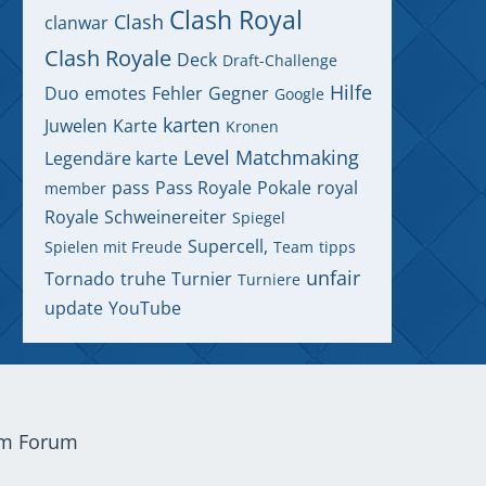
Clash Royal
Clash
clanwar
Clash Royale
Deck
Draft-Challenge
Hilfe
Duo
emotes
Fehler
Gegner
Google
karten
Juwelen
Karte
Kronen
Level
Matchmaking
Legendäre karte
pass
Pass Royale
Pokale
royal
member
Royale
Schweinereiter
Spiegel
Supercell,
Spielen mit Freude
Team
tipps
unfair
Tornado
truhe
Turnier
Turniere
update
YouTube
em Forum