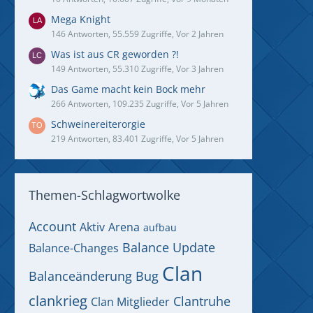
Mega Knight
146 Antworten, 55.559 Zugriffe, Vor 2 Jahren
Was ist aus CR geworden ?!
149 Antworten, 55.310 Zugriffe, Vor 3 Jahren
Das Game macht kein Bock mehr
266 Antworten, 109.235 Zugriffe, Vor 5 Jahren
Schweinereiterorgie
219 Antworten, 83.401 Zugriffe, Vor 5 Jahren
Themen-Schlagwortwolke
Account
Aktiv
Arena
aufbau
Balance Update
Balance-Changes
Clan
Balanceänderung
Bug
clankrieg
Clantruhe
Clan Mitglieder