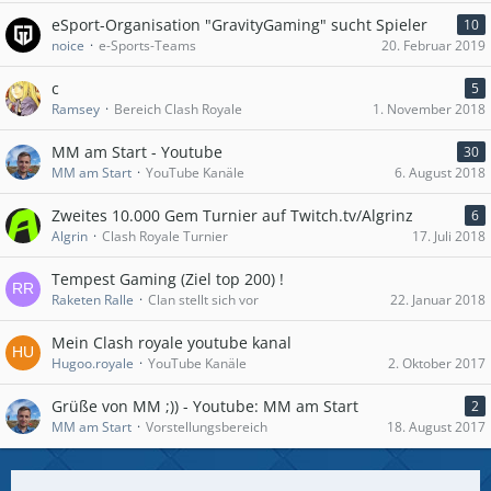
eSport-Organisation "GravityGaming" sucht Spieler
10
noice
e-Sports-Teams
20. Februar 2019
c
5
Ramsey
Bereich Clash Royale
1. November 2018
MM am Start - Youtube
30
MM am Start
YouTube Kanäle
6. August 2018
Zweites 10.000 Gem Turnier auf Twitch.tv/Algrinz
6
Algrin
Clash Royale Turnier
17. Juli 2018
Tempest Gaming (Ziel top 200) !
Raketen Ralle
Clan stellt sich vor
22. Januar 2018
Mein Clash royale youtube kanal
Hugoo.royale
YouTube Kanäle
2. Oktober 2017
Grüße von MM ;)) - Youtube: MM am Start
2
MM am Start
Vorstellungsbereich
18. August 2017