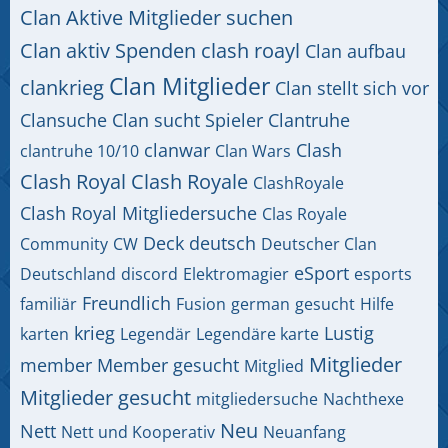
Clan Aktive Mitglieder suchen
Clan aktiv Spenden clash roayl
Clan aufbau
Clan Mitglieder
clankrieg
Clan stellt sich vor
Clansuche
Clan sucht Spieler
Clantruhe
clanwar
Clash
clantruhe 10/10
Clan Wars
Clash Royal
Clash Royale
ClashRoyale
Clash Royal Mitgliedersuche
Clas Royale
Deck
deutsch
Community
CW
Deutscher Clan
eSport
Deutschland
discord
Elektromagier
esports
Freundlich
familiär
Fusion
german
gesucht
Hilfe
krieg
Lustig
karten
Legendär
Legendäre karte
Mitglieder
member
Member gesucht
Mitglied
Mitglieder gesucht
mitgliedersuche
Nachthexe
Neu
Nett
Nett und Kooperativ
Neuanfang