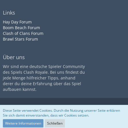
Links
Hay Day Forum
Boom Beach Forum
Clash of Clans Forum
Brawl Stars Forum
Über uns
Wir sind eine deutsche Spieler Community
des Spiels Clash Royale. Bei uns findest du
jede Menge hilfreicher Tipps, anhand
derer du deine Erfahrung über das Spiel
aufbauen kannst.
Diese Seite ist nicht mit dem
Impressum
Datenschutz
Diese Seite verwendet Cookies. Durch die Nutzung unserer Seite erklären
Unternehmen
Supercell
assoziiert
Nutzungsbestimmungen
Sie sich damit einverstanden, dass wir Cookies setzen.
Community-Software:
WoltLab
Suite™
Weitere Informationen
Schließen