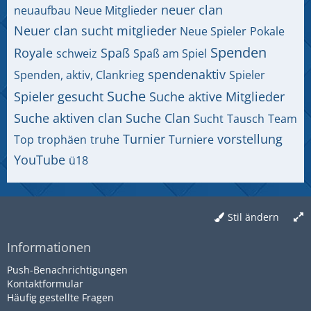
neuer clan
neuaufbau
Neue Mitglieder
Neuer clan sucht mitglieder
Neue Spieler
Pokale
Spenden
Royale
Spaß
schweiz
Spaß am Spiel
spendenaktiv
Spenden, aktiv, Clankrieg
Spieler
Suche
Spieler gesucht
Suche aktive Mitglieder
Suche aktiven clan
Suche Clan
Sucht
Tausch
Team
Turnier
vorstellung
Top
trophäen
truhe
Turniere
YouTube
ü18
Stil ändern
Informationen
Push-Benachrichtigungen
Kontaktformular
Häufig gestellte Fragen