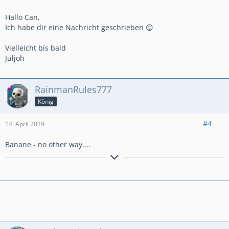
Hallo Can,
Ich habe dir eine Nachricht geschrieben 😊
Vielleicht bis bald
Juljoh
RainmanRules777
König
#4
14. April 2019
Banane - no other way....
Rainman
es grüßt der