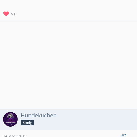
1
Hundekuchen
König
#2
14. April 2019