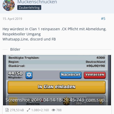
Muckenschnucken
Zauberlehrling
#5
15. April 2019
Hey würdest in Clan 1 reinpassen .CK Pflicht mit Abmeldung.
Respektvoller Umgang
Whatsapp,Line, discord und FB
Bilder
Screenshot_2019-04-14-18-21-45-743_com.supercell.clashroyale.png
278,53 kB
1.080×2.160
788