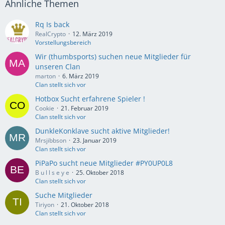
Ähnliche Themen
Rq Is back
RealCrypto
12. März 2019
Vorstellungsbereich
Wir (thumbsports) suchen neue Mitglieder für
unseren Clan
marton
6. März 2019
Clan stellt sich vor
Hotbox Sucht erfahrene Spieler !
Cookie
21. Februar 2019
Clan stellt sich vor
DunkleKonklave sucht aktive Mitglieder!
Mrsjibbson
23. Januar 2019
Clan stellt sich vor
PiPaPo sucht neue Mitglieder #PY0UP0L8
B u l l s e y e
25. Oktober 2018
Clan stellt sich vor
Suche Mitglieder
Tiriyon
21. Oktober 2018
Clan stellt sich vor